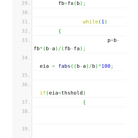
fb
=
fx
(
b
)
;
while
(
1
)
{
p
=
b
-
fb
*
(
b
-
a
)
/
(
fb
-
fa
)
;
eia
=
fabs
(
(
b
-
a
)
/
b
)
*
100
;
if
(
eia
<
thshold
)
{