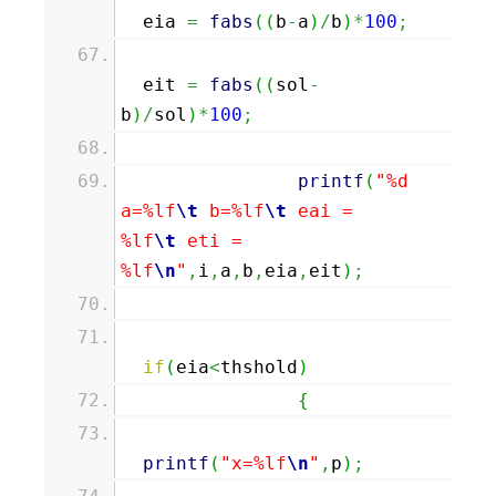
eia
=
fabs
(
(
b
-
a
)
/
b
)
*
100
;
eit
=
fabs
(
(
sol
-
b
)
/
sol
)
*
100
;
printf
(
"%d
a=%lf
\t
b=%lf
\t
eai =
%lf
\t
eti =
%lf
\n
"
,
i
,
a
,
b
,
eia
,
eit
)
;
if
(
eia
<
thshold
)
{
printf
(
"x=%lf
\n
"
,
p
)
;