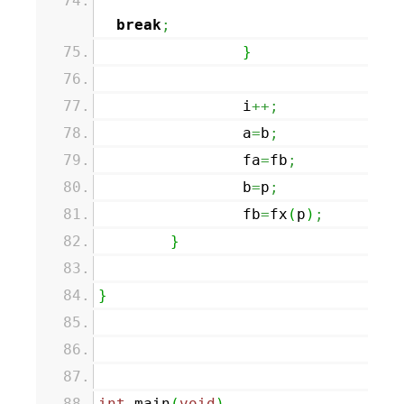
break
;
}
i
++;
a
=
b
;
fa
=
fb
;
b
=
p
;
fb
=
fx
(
p
)
;
}
}
int
main
(
void
)