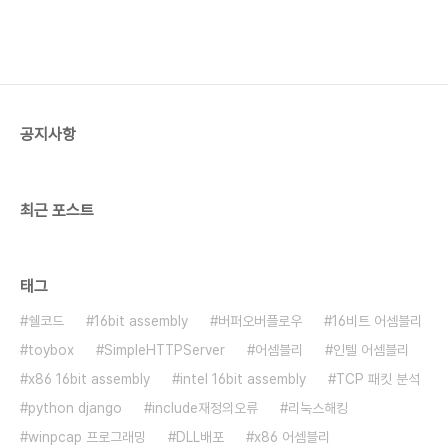
공지사항
최근 포스트
태그
쉘코드
16bit assembly
버퍼오버플로우
16비트 어셈블리
toybox
SimpleHTTPServer
어셈블리
인텔 어셈블리
x86 16bit assembly
intel 16bit assembly
TCP 패킷 분석
python django
include재정의오류
리눅스해킹
winpcap 프로그래밍
DLL배포
x86 어셈블리