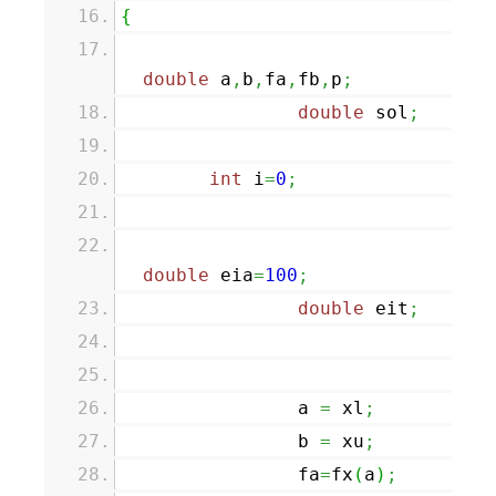
{
double
a
,
b
,
fa
,
fb
,
p
;
double
sol
;
int
i
=
0
;
double
eia
=
100
;
double
eit
;
a
=
xl
;
b
=
xu
;
fa
=
fx
(
a
)
;