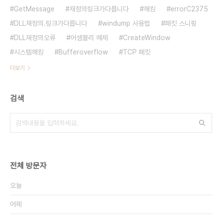
GetMessage
재정의링크가다릅니다
해킹
errorC2375
DLL재정의.링크가다릅니다
windump 사용법
패킷 스니핑
DLL재정의오류
어셈블리 예제
CreateWindow
시스템해킹
Bufferoverflow
TCP 패킷
더보기
검색
전체 방문자
오늘
어제