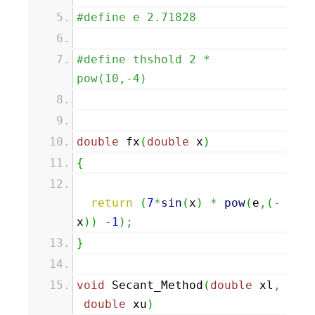
#define e 2.71828
#define thshold 2 *
pow(10,-4)
double
fx
(
double
x
)
{
return
(
7
*
sin
(
x
)
*
pow
(
e
,
(
-
x
)
)
-
1
)
;
}
void
Secant_Method
(
double
xl
,
double
xu
)