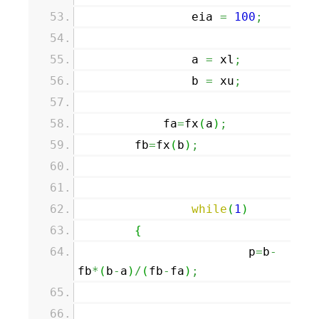
eia
=
100
;
a
=
xl
;
b
=
xu
;
fa
=
fx
(
a
)
;
fb
=
fx
(
b
)
;
while
(
1
)
{
p
=
b
-
fb
*
(
b
-
a
)
/
(
fb
-
fa
)
;