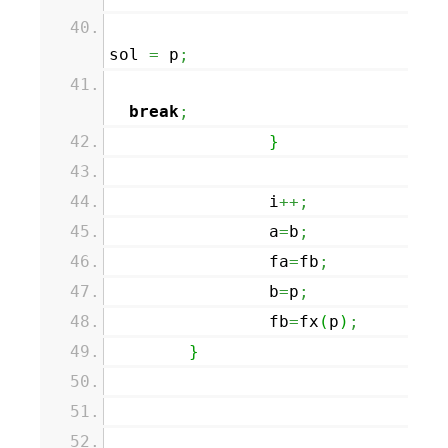
sol
=
p
;
break
;
}
i
++;
a
=
b
;
fa
=
fb
;
b
=
p
;
fb
=
fx
(
p
)
;
}