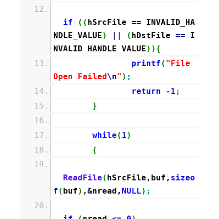
if
(
(
hSrcFile
==
INVALID_HA
NDLE_VALUE
)
||
(
hDstFile
==
I
NVALID_HANDLE_VALUE
)
)
{
printf
(
"File
Open Failed
\n
"
)
;
return
-
1
;
}
while
(
1
)
{
ReadFile
(
hSrcFile,buf,
sizeo
f
(
buf
)
,
&
nread,
NULL
)
;
if
(
nread
<=
0
)