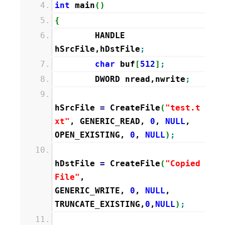
int
main
(
)
{
HANDLE
hSrcFile,hDstFile
;
char
buf
[
512
]
;
DWORD nread,nwrite
;
hSrcFile
=
CreateFile
(
"test.t
xt"
, GENERIC_READ,
0
,
NULL
,
OPEN_EXISTING,
0
,
NULL
)
;
hDstFile
=
CreateFile
(
"Copied
File"
,
GENERIC_WRITE,
0
,
NULL
,
TRUNCATE_EXISTING,
0
,
NULL
)
;