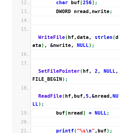
char
buf
[
256
]
;
DWORD nread,nwrite
;
WriteFile
(
hf,data,
strlen
(
d
ata
)
,
&
nwrite,
NULL
)
;
SetFilePointer
(
hf,
2
,
NULL
,
FILE_BEGIN
)
;
ReadFile
(
hf,buf,
5
,
&
nread,
NU
LL
)
;
buf
[
nread
]
=
NULL
;
printf
(
"%s
\n
"
,buf
)
;