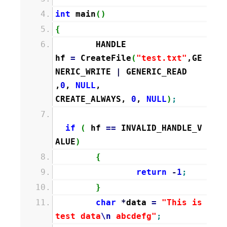
int
main
(
)
{
HANDLE
hf
=
CreateFile
(
"test.txt"
,GE
NERIC_WRITE
|
GENERIC_READ
,
0
,
NULL
,
CREATE_ALWAYS,
0
,
NULL
)
;
if
(
hf
==
INVALID_HANDLE_V
ALUE
)
{
return
-
1
;
}
char
*
data
=
"This is
test data
\n
abcdefg"
;