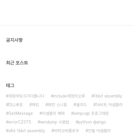
공지사항
최근 포스트
태그
재정의링크가다릅니다
include재정의오류
16bit assembly
DLL배포
해킹
패킷 스니핑
쉘코드
16비트 어셈블리
GetMessage
어셈블리 예제
winpcap 프로그래밍
errorC2375
windump 사용법
python django
x86 16bit assembly
버퍼오버플로우
인텔 어셈블리