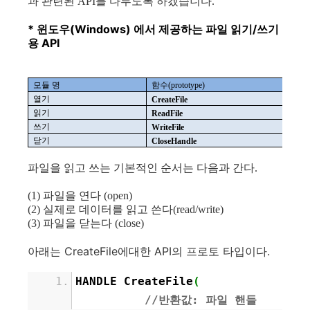
과 관련된 API를 다루도록 하겠습니다.
* 윈도우(Windows) 에서 제공하는 파일 읽기/쓰기
용 API
모듈
명
함수
(prototype)
열기
CreateFile
읽기
ReadFile
쓰기
WriteFile
닫기
CloseHandle
파일을 읽고 쓰는 기본적인 순서는 다음과 간다.
(
1) 파일을 연다 (open)
(2) 실제로 데이터를 읽고 쓴다(read/write)
(3) 파일을 닫는다 (close)
아래는 CreateFile에대한 API의 프로토 타입이다.
HANDLE CreateFile
(
//반환값: 파일 핸들