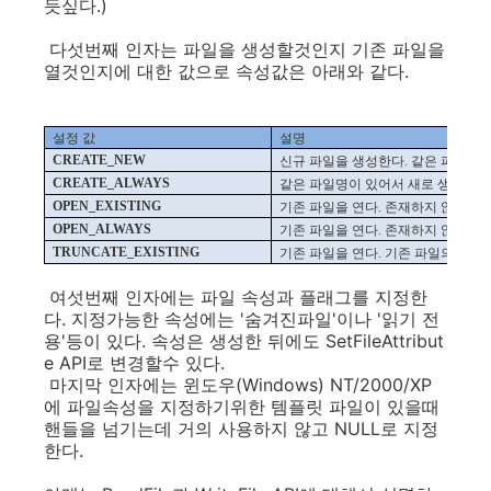
듯싶다.)
다섯번째 인자는 파일을 생성할것인지 기존 파일을
열것인지에 대한 값으로 속성값은 아래와 같다.
설정
값
설명
CREATE_NEW
신규
파일을
생성한다
.
같은
파일명
CREATE_ALWAYS
같은
파일명이
있어서
새로
생성하면
OPEN_EXISTING
기존
파일을
연다
.
존재하지
않으면
OPEN_ALWAYS
기존
파일을
연다
.
존재하지
않으면
TRUNCATE_EXISTING
기존
파일을
연다
.
기존
파일의
내용
여섯번째 인자에는 파일 속성과 플래그를 지정한
다. 지정가능한 속성에는 '숨겨진파일'이나 '읽기 전
용'등이 있다. 속성은 생성한 뒤에도 SetFileAttribut
e API로 변경할수 있다.
마지막 인자에는 윈도우(Windows) NT/2000/XP
에 파일속성을 지정하기위한 템플릿 파일이 있을때
핸들을 넘기는데 거의 사용하지 않고 NULL로 지정
한다.