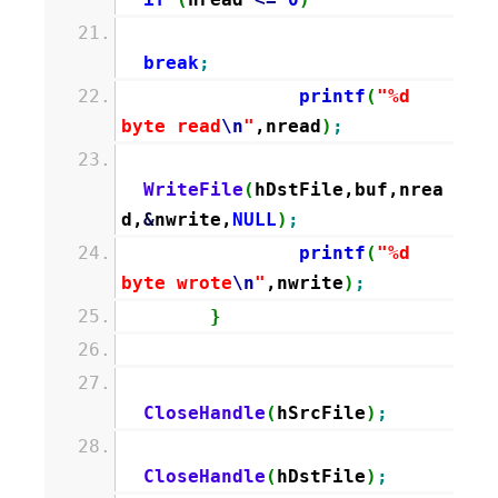
break
;
printf
(
"%d
byte read
\n
"
,nread
)
;
WriteFile
(
hDstFile,buf,nrea
d,
&
nwrite,
NULL
)
;
printf
(
"%d
byte wrote
\n
"
,nwrite
)
;
}
CloseHandle
(
hSrcFile
)
;
CloseHandle
(
hDstFile
)
;