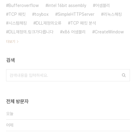
Bufferoverflow
intel 16bit assembly
어셈블리
TCP 패킷
toybox
SimpleHTTPServer
리눅스해킹
시스템해킹
DLL재정의오류
TCP 패킷 분석
DLL재정의.링크가다릅니다
x86 어셈블리
CreateWindow
더보기
검색
전체 방문자
오늘
어제