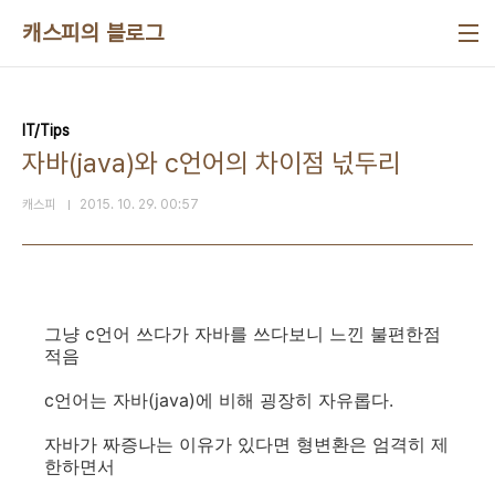
본문 바로가기
캐스피의 블로그
IT/Tips
자바(java)와 c언어의 차이점 넋두리
캐스피
2015. 10. 29. 00:57
그냥 c언어 쓰다가 자바를 쓰다보니 느낀 불편한점
적음
c언어는 자바(java)
에 비해 굉장히 자유롭다.
자바가 짜증나는
이유가 있다면 형변환은 엄격히 제
한하면서