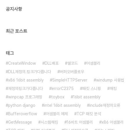
공지사항
최근 포스트
태그
CreateWindow
DLL배포
쉘코드
어셈블리
DLL재정의.링크가다릅니다
버퍼오버플로우
x86 16bit assembly
SimpleHTTPServer
windump 사용법
재정의링크가다릅니다
errorC2375
패킷 스니핑
해킹
winpcap 프로그래밍
toybox
16bit assembly
python django
intel 16bit assembly
include재정의오류
Bufferoverflow
어셈블리 예제
TCP 패킷 분석
GetMessage
시스템해킹
16비트 어셈블리
x86 어셈블리