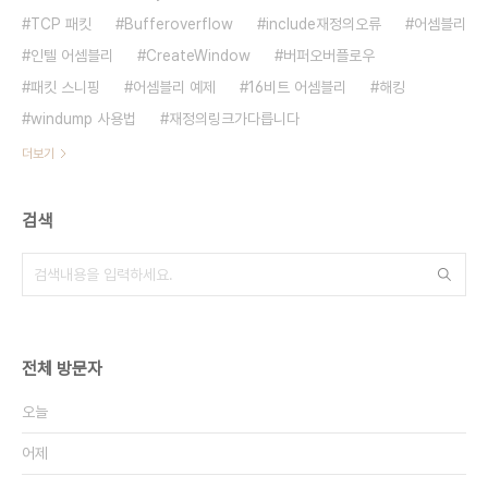
TCP 패킷
Bufferoverflow
include재정의오류
어셈블리
인텔 어셈블리
CreateWindow
버퍼오버플로우
패킷 스니핑
어셈블리 예제
16비트 어셈블리
해킹
windump 사용법
재정의링크가다릅니다
더보기
검색
전체 방문자
오늘
어제