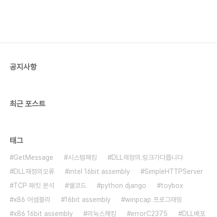
공지사항
최근 포스트
태그
GetMessage
시스템해킹
DLL재정의.링크가다릅니다
DLL재정의오류
intel 16bit assembly
SimpleHTTPServer
TCP 패킷 분석
쉘코드
python django
toybox
x86 어셈블리
16bit assembly
winpcap 프로그래밍
x86 16bit assembly
리눅스해킹
errorC2375
DLL배포