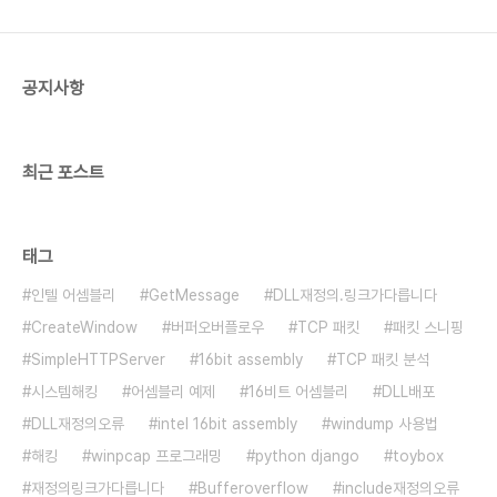
decimal %I Formats an in..
공지사항
최근 포스트
태그
인텔 어셈블리
GetMessage
DLL재정의.링크가다릅니다
CreateWindow
버퍼오버플로우
TCP 패킷
패킷 스니핑
SimpleHTTPServer
16bit assembly
TCP 패킷 분석
시스템해킹
어셈블리 예제
16비트 어셈블리
DLL배포
DLL재정의오류
intel 16bit assembly
windump 사용법
해킹
winpcap 프로그래밍
python django
toybox
재정의링크가다릅니다
Bufferoverflow
include재정의오류