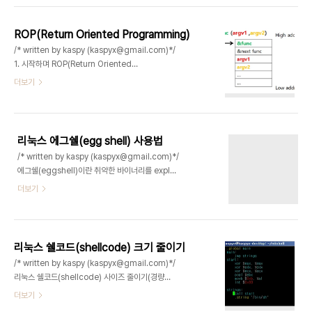
0x3b를 넣고, rsi와 rdx에 0을 넣은뒤 호출해야..
을때 프로그램이 사용하는 glibc 내에 존재하는 함
수를 호출하는 기법이다. 요즘 대부분의 리눅스 및 윈
ROP(Return Oriented Programming)
도우 시스템은 NX 또는 DEP등으로 스택(stack)
/* written by kaspy (kaspyx@gmail.com)*/
영역에 실행 권한을 주고있지않고, 특별한 컴파일 옵
1. 시작하며 ROP(Return Oriented
션을 주어서만 실행권한을 줄수있는만큼 간단하면서
Programming) 이란 버퍼 오버플로우 취약점이
더보기
도 자주 사용되는 방법이다. 포너블문제(pwnable)
발생하는 바이너리를 exploit 할때 가장 많이 사용
에서는 기본중에 기본이니 잘알아두도록하자. * 테스
되는 기법으로 바이너리 내부에 존재하는 gadget
트 환경은 우분투 리눅스 16.04 64bit 입..
을 사용하여 호출 함수 및 인자를 조작하는 방법이다.
솔직히 관련 자료도 굉장히 많은데.. 나도 복습 할겸
리눅스 에그쉘(egg shell) 사용법
정리해보았다. 일반적으로 ASLR이 걸려있는 바이너
/* written by kaspy (kaspyx@gmail.com)*/
리는 Memory leak 또는 got, plt 등에 함수가 존
에그쉘(eggshell)이란 취약한 바이너리를 exploit
재해야하는 특수한 전제가 붙어야 exploit 가능하지
할때 버퍼의 주소 계산이나 버퍼 사이즈등의 난관으
더보기
만, ROP 기법을 사용하면 (PIE가 걸려있지않아야
로 공략하기 어려울때 이를 환경변수에 등록해두고
함) 바이너리의 고정주소의 gadget을 활용하여
이주소를 사용한다. 로컬(local) 환경에서만 사용할
exploit 할수있다. 여기서 gadget이란 바이너리..
수있는 단점이있다. 아래 두개 쉘코드는 25 바이트
및 22바이트로 나름 경량화하였다. 사용법은
리눅스 쉘코드(shellcode) 크기 줄이기
export 명령어를 사용하여 에그쉘을 환경변수로 등
/* written by kaspy (kaspyx@gmail.com)*/
록하고 getenv 함수를 통하여 에그쉘의 주소를 얻
리눅스 쉘코드(shellcode) 사이즈 줄이기(경량화)
어온후, 프로그램의 ret 주소를 getenv 함수의 주
는 해커들 사이에서도 많이 연구되는 문제로, 얼마나
더보기
소로 변경한다. 끗 shellcode 1 - 25
작은 사이즈의 명령어를 사용하여 쉘코드를 띄우는
byte#include #include //export