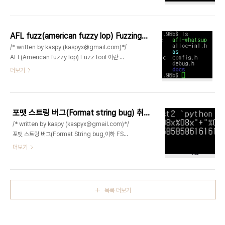
위로 특정 메모리 주소에 현재까지 출력한 문자열의
fno-stack-protector -mpreferred-stack-
개수를 저장해준다. 포맷 스트링 버그가 존재할때
boundary=2 -m..
%hn을 이용하면 프로그램의 ret 주소나 함수의 주
소를 수정하여 공략이 가능하다. // gcc -o
AFL fuzz(american fuzzy lop) Fuzzing Tool 사용하기
format_hn format_hn.c -m32 // sudo
/* written by kaspy (kaspyx@gmail.com)*/
sysctl -w kernel.randomize_va_space=0
AFL(American fuzzy lop) Fuzz tool 이란 프
#include int main() { int p= 0xffffffff; char
로그램에 무작위의 데이터를 입력하게하여 버그 및
더보기
buf[256]; printf("before p = %08x, addr =
취약점을 찾아주는 자동화된 툴이라고 보면 된다. 일
%08x\n",p,&p); gets(buf); p..
명 퍼징(fuzzing) 기법을 사용하며, 가장 큰 특징이
라면 소스코드가 주어질시에, 컴파일시에 AFL 툴이
입력받는 소스코드 루틴을 찾아줘서 인풋값에 대한
포맷 스트링 버그(Format string bug) 취약점이란?
무작위 데이터 생성의 효율성을 가지고 있다. 대신 단
/* written by kaspy (kaspyx@gmail.com)*/
점이라면, 소스코드가 없는 black box 상태의
포맷 스트링 버그(Format String bug,이하 FSB)
fuzzing은 어렵다는점이다.
란 버퍼 오버플로우 해킹 기법의 한종류로써, 사용자
더보기
http://lcamtuf.coredump.cx/afl/ 사이트의 내
의 입력에 의해서 프로그램의 흐름을 변경시킬수있
용을 참고하여 정리한 내용이다. 1. AFL fuzzer 소
는 취약점이다. 아래와 같이 FSB 취약점이 있는 간
스코드 다운로드 및 컴파일 사용환경 : linux 계..
단한 소스코드를 보도록 하겠다. 실습을 하기전에
Specifier Purpose %c Formats a single
목록 더보기
character %d Formats an integer in
decimal notation (pre ANSI) %e , %E
Formats a float or double in signed E
notation %f Formats a float or double in