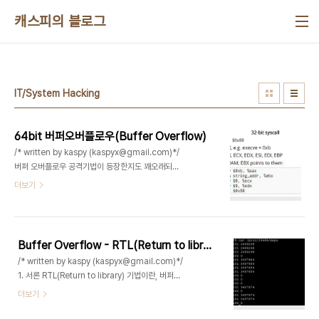
본문 바로가기
캐스피의 블로그
IT/System Hacking
64bit 버퍼오버플로우(Buffer Overflow)
/* written by kaspy (kaspyx@gmail.com)*/
버퍼 오버플로우 공격기법이 등장한지도 꽤오래되었
지만 64비트에서 공략하는 문서는 그리 많지않아서
더보기
정리하게되었다. 그냥... 64비트는 그환경특성상
exploit 하기 여러모로 굉장히 더어려워졌다. 1. 쉘
코드 우선은 간단한거부터 말하자면 (당연한거지만)
64비트 리눅스 ELF 바이너리에서는 64비트 쉘코
Buffer Overflow - RTL(Return to library) 기법
드를 써야한다는것이다. 32비트 같은 경우에는 eax
/* written by kaspy (kaspyx@gmail.com)*/
레지스터에 0xb를 넣고 ebx에 "/bin/sh"의 문자열
1. 서론 RTL(Return to library) 기법이란, 버퍼오
의 주소, ecx,edx에는 0을 넣은뒤 int 0x80 어셈
버플로우(Buffer Overflow, 이하 BOF) 취약점이
더보기
블리를 실행하면 쉘이 쉘이 떴다. 그러나 64비트에
존재하는 프로그램을 익스플로잇 할때 해당 프로그
서는 syscall 이라는 어셈블리를 사용하고 rdi에
램의 스택(stack) 영역에 실행 권한이 존재하지 않