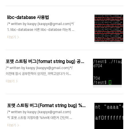
가 하는 문제이다. 내가 알기로는 가장 작은 리눅스
kaspyx=`python -c 'print "\x90"*10000..
쉘코드는 특수한 전제조건이 붙지 않았을때 21 바이
트로 알고있는데 쉘코드 사이즈 줄이는 간략한 방법
libc-database 사용법
을 소개하도록 하겠다. 우선 내가 이전에 작성한 쉘코
/* written by kaspy (kaspyx@gmail.com)*/
드의 사이즈는 25바이트로 아래와 같다. char
1. libc-database 서론 libc-databse 라는게 무
buf[]
엇이냐하면, 주로 해킹대회에서 포너블(pwnable)
더보기
="\xeb\x0b\x31\xc0\x31\xd2\x31\xc9\x5b\xb0\x0b\xcd\x80\xe8\xf0\xff\xff\xff
문제를 풀때 사용하는 유틸리티 프로그램인데,
void main(){ int *ret; ret = (int*)&ret ..
glibc 라이브러리버전별로 우리가 원하는 함수의 주
소를 저장하고있는 데이터 베이스라고 보면될것이
다. 다운로드는 아래 URL에서 다운받을수 있다.
포맷 스트링 버그(format string bug) 공격시에 플래그(flag)사용하기
https://github.com/niklasb/libc-database
/* written by kaspy (kaspyx@gmail.com)*/
일반적으로 요즘 linux 시스템은 대부분 ASLR을 적
이전에 잠시 공부한적이 있지만, 까먹고있다가 이참
용하여 사용되고있는데, 그래서 매번 실행될때마다
에 공부해서 정리하게되었다. 포맷 스트링 버그 취약
더보기
함수의 주소가 랜덤하게 바뀌며 그 오차도 꽤큰편이
점을 가진 프로그램이 있을때, $-flag를 이용한 공
어서, 브루트포스 하기에도 매우 어렵다. NX 또한 기
격이 기존 기법에비해 꽤나 간단하고 유용해서 정리
본적으로 사용하고있어서 쉘코드를 실행할때 스택
해봄 이방법은 특히 입력되는 버퍼의 크기가 작거나,
이..
printf 함수로부터 수정 주소까지 포맷스트링(%x..)
포맷 스트링 버그(Format string bug) %hn 사용법
인자가 많이 필요할때 많은 포맷 스트링 문자열을 넣
/* written by kaspy (kaspyx@gmail.com)
을 필요가 없어서 유용하다. 간단한 예제 소스코드를
*/ 포맷 스트링 지정자중 %hn에 대한거 간단히 정
들어 설명하겠다. * 테스트 환경 (ubuntu 64bit
리함, %hn 포맷 스트링(변환 지정자)는 2바이트 단
더보기
12.04 LTS) // gcc -o flag_fsb flag_fsb.c -