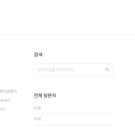
검색
어셈블리
전체 방문자
jango
오늘
box
어제