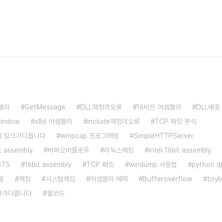
블리
GetMessage
DLL재정의오류
16비트 어셈블리
DLL배포
indow
x86 어셈블리
include재정의오류
TCP 패킷 분석
의.링크가다릅니다
winpcap 프로그래밍
SimpleHTTPServer
t assembly
버퍼오버플로우
리눅스해킹
intel 16bit assembly
375
16bit assembly
TCP 패킷
windump 사용법
python d
핑
해킹
시스템해킹
어셈블리 예제
Bufferoverflow
toy
크가다릅니다
쉘코드