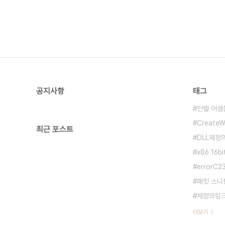
공지사항
태그
인텔 어셈
CreateW
최근 포스트
DLL재정
x86 16bi
errorC2
패킷 스니
재정의링
더보기