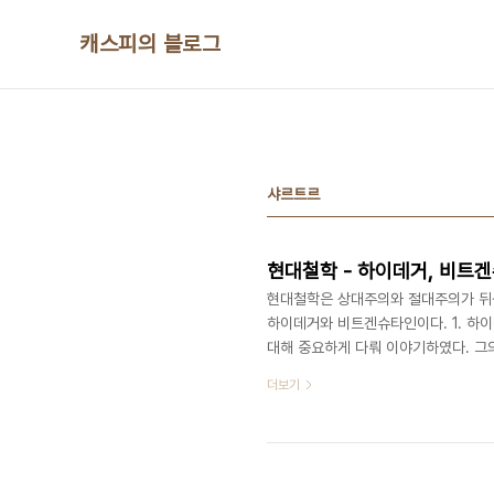
본문 바로가기
캐스피의 블로그
샤르트르
현대철학 - 하이데거, 비트
현대철학은 상대주의와 절대주의가 뒤
하이데거와 비트겐슈타인이다. 1. 하
대해 중요하게 다뤄 이야기하였다. 그
주제 '존재'는 일상을 살아가는 우리가 
더보기
다고 할떄, 그 '있음'은 무엇을 의미하
후에 가장 중요한 이러한 것들에대해 
'존재는 존재자를 존재자이게 하는것'이