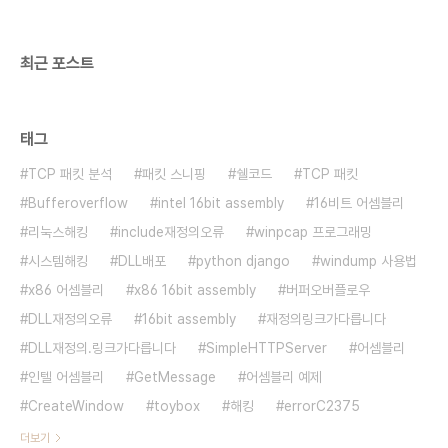
0xB2ED 라고 보면된다. 더불어서 HTML 코드 정
보..
최근 포스트
태그
TCP 패킷 분석
패킷 스니핑
쉘코드
TCP 패킷
Bufferoverflow
intel 16bit assembly
16비트 어셈블리
리눅스해킹
include재정의오류
winpcap 프로그래밍
시스템해킹
DLL배포
python django
windump 사용법
x86 어셈블리
x86 16bit assembly
버퍼오버플로우
DLL재정의오류
16bit assembly
재정의링크가다릅니다
DLL재정의.링크가다릅니다
SimpleHTTPServer
어셈블리
인텔 어셈블리
GetMessage
어셈블리 예제
CreateWindow
toybox
해킹
errorC2375
더보기