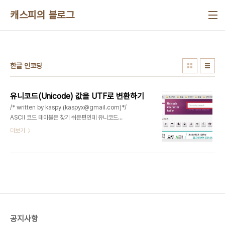
본문 바로가기
캐스피의 블로그
한글 인코딩
유니코드(Unicode) 값을 UTF로 변환하기
/* written by kaspy (kaspyx@gmail.com)*/
ASCII 코드 테이블은 찾기 쉬운편인데 유니코드
(Unicode) 테이블은 범위도 크고 찾기도 어려운것
더보기
같다. 유니코드는 UCS-2와 UCS-4가 있는데 각
각 2바이트 4바이트 크기를 가진다. 세계 모든 언어
에 대한 문자를 저장하고 있고 찾아볼수있다. 바로 이
사이트이다 => http://unicode-table.com/en/
유니코드 변환을 해보자 사이트에 접속해서 검색창
에 원하는 문자에대한 유니코드(Unicode) 인코딩
값을 얻을수있다. 예를들어 "닭" 이라는 문자에 대한
유니코드 인코딩 값을 찾아보겠다. 한글 "닭"에 대한
공지사항
유니코드에 값은 U+B2ED이다.그냥 십육진수로