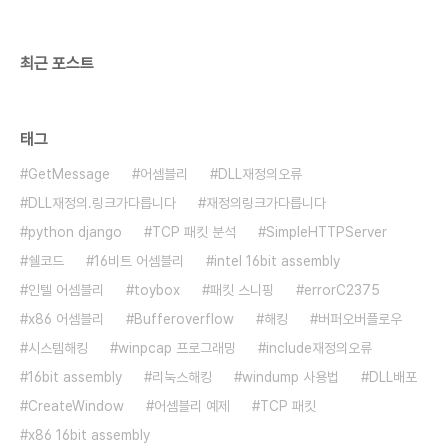
최근 포스트
태그
GetMessage
어셈블리
DLL재정의오류
DLL재정의.링크가다릅니다
재정의링크가다릅니다
python django
TCP 패킷 분석
SimpleHTTPServer
쉘코드
16비트 어셈블리
intel 16bit assembly
인텔 어셈블리
toybox
패킷 스니핑
errorC2375
x86 어셈블리
Bufferoverflow
해킹
버퍼오버플로우
시스템해킹
winpcap 프로그래밍
include재정의오류
16bit assembly
리눅스해킹
windump 사용법
DLL배포
CreateWindow
어셈블리 예제
TCP 패킷
x86 16bit assembly