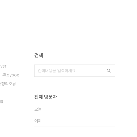
검색
ver
toybox
재정의오류
전체 방문자
용법
오늘
어제