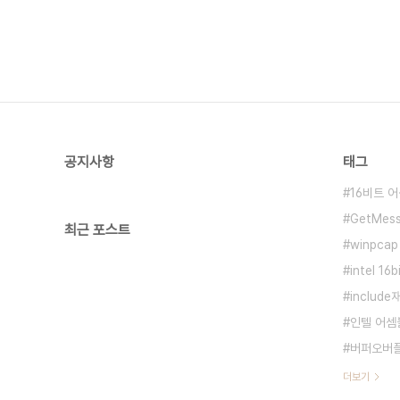
공지사항
태그
16비트 
GetMes
최근 포스트
winpca
intel 16
includ
인텔 어셈
버퍼오버
더보기