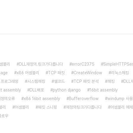
어셈블리
DLL재정의.링크가다릅니다
errorC2375
SimpleHTTPSer
sage
x86 어셈블리
TCP 패킷
CreateWindow
리눅스해킹
p 프로그래밍
시스템해킹
쉘코드
TCP 패킷 분석
해킹
DLL
bit assembly
DLL배포
python django
16bit assembly
e재정의오류
x86 16bit assembly
Bufferoverflow
windump 사
블리
어셈블리
패킷 스니핑
재정의링크가다릅니다
어셈블리 예제
플로우