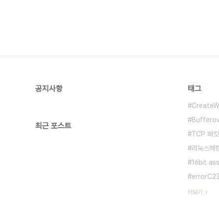
공지사항
태그
CreateW
Buffero
최근 포스트
TCP 패킷
리눅스해
16bit as
errorC2
더보기