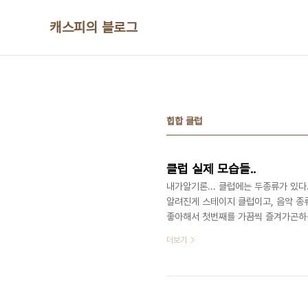
본문 바로가기
캐스피의 블로그
힙합 클럽
클럽 실제 모습들..
내가알기론... 클럽에는 두종류가 있다
알려진게 스테이지 클럽이고, 음악 종류
좋아해서 첫번째를 가끔씩 즐겨가곤하는
디 밴드들이 공연하는것을 보러 가는것
더보기
려진게 두번째 스테이지 클럽인데.(물
다.) 흔히 영화나 대중매체에서 보면 
려놓곤 한다. 막 이런(?) 사진들.. 그러