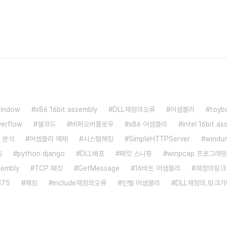
indow
x86 16bit assembly
DLL재정의오류
어셈블리
toyb
verflow
쉘코드
버퍼오버플로우
x86 어셈블리
intel 16bit a
 분석
어셈블리 예제
시스템해킹
SimpleHTTPServer
wind
킹
python django
DLL배포
패킷 스니핑
winpcap 프로그래밍
sembly
TCP 패킷
GetMessage
16비트 어셈블리
재정의링크
375
해킹
include재정의오류
인텔 어셈블리
DLL재정의.링크