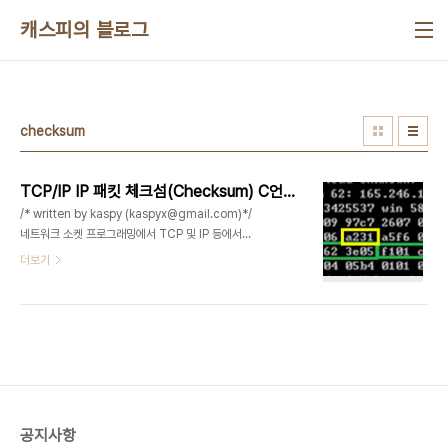
본문 바로가기
캐스피의 블로그
checksum
TCP/IP IP 패킷 체크섬(Checksum) C언어로 구현하기
/* written by kaspy (kaspyx@gmail.com)*/
네트워크 소켓 프로그래밍에서 TCP 및 IP 등에서는
체크섬(checksum)을 통해서 패킷이 변조됬거나
더보기
손상됬는지 검사를 해주는 루틴이 있다. 그래서 패킷
을 받으면 이값을 검사한뒤에 만약 계산한데로 맞지
않는다면 패킷을 버린다. 이번 포스팅에서는
TCP/IP 에서 IP 체크섬(Checksum) 함수를 구현
하는 내용을소개하겠다. 아래는 체크섬을 구하는 함
수 코드이다. u_short ip_sum_calc( u_short
len_ip_header, u_short * buff ){ u_short
word16; u_int sum = 0; u_short i; // make
공지사항
16 bit words out of every two adjacent..