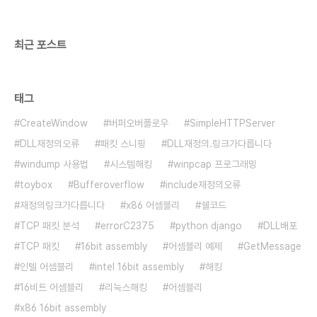
최근 포스트
태그
CreateWindow
버퍼오버플로우
SimpleHTTPServer
DLL재정의오류
패킷 스니핑
DLL재정의.링크가다릅니다
windump 사용법
시스템해킹
winpcap 프로그래밍
toybox
Bufferoverflow
include재정의오류
재정의링크가다릅니다
x86 어셈블리
쉘코드
TCP 패킷 분석
errorC2375
python django
DLL배포
TCP 패킷
16bit assembly
어셈블리 예제
GetMessage
인텔 어셈블리
intel 16bit assembly
해킹
16비트 어셈블리
리눅스해킹
어셈블리
x86 16bit assembly