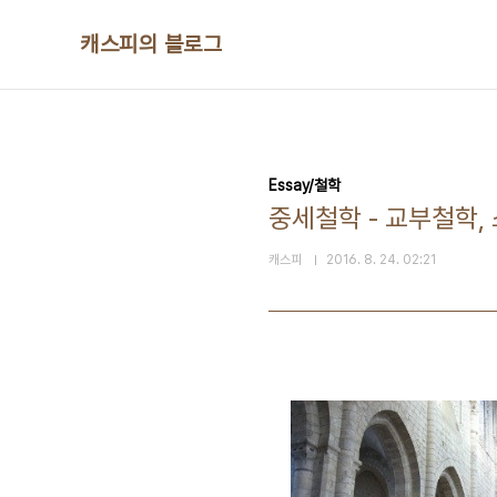
본문 바로가기
캐스피의 블로그
Essay/철학
중세철학 - 교부철학,
캐스피
2016. 8. 24. 02:21