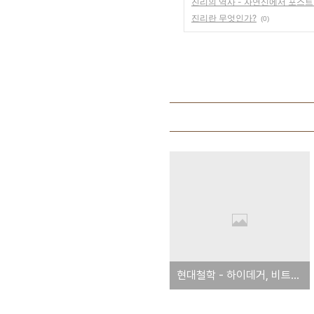
진리의 역사 - 자연신에서 포스
진리란 무엇인가?
(0)
현대철학 - 하이데거, 비트겐슈타인, 실존주의