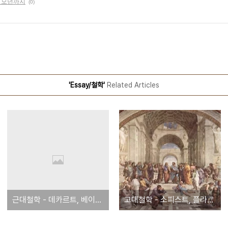
트 모던까지
(0)
'Essay/철학'
Related Articles
근대철학 - 데카르트, 베이컨, 칸트, 니체
고대철학 - 소피스트, 플라톤, 아리스토텔레스