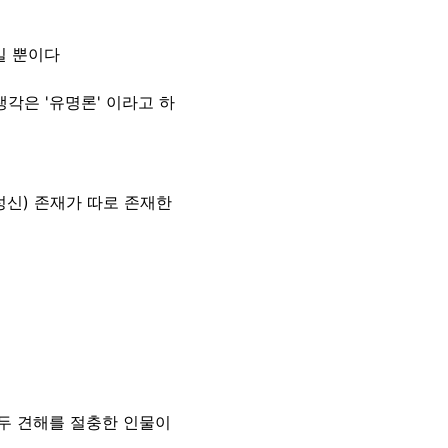
일 뿐이다
생각은 '유명론' 이라고 하
신) 존재가 따로 존재한
두 견해를 절충한 인물이