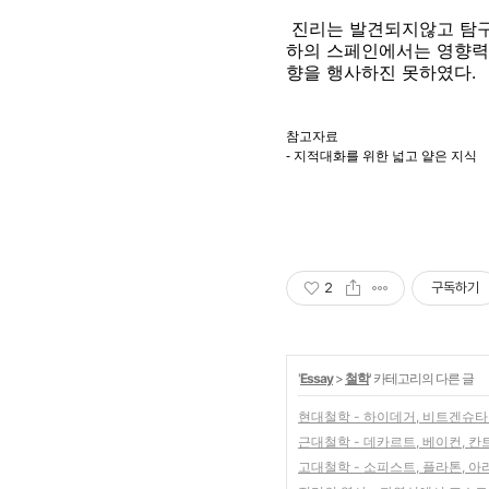
진리는 발견되지않고 탐구
하의 스페인에서는 영향력
향을 행사하진 못하였다.
참고자료
- 지적대화를 위한 넓고 얕은 지식
2
구독하기
'
Essay
>
철학
' 카테고리의 다른 글
현대철학 - 하이데거, 비트겐슈타
근대철학 - 데카르트, 베이컨, 칸트
고대철학 - 소피스트, 플라톤, 