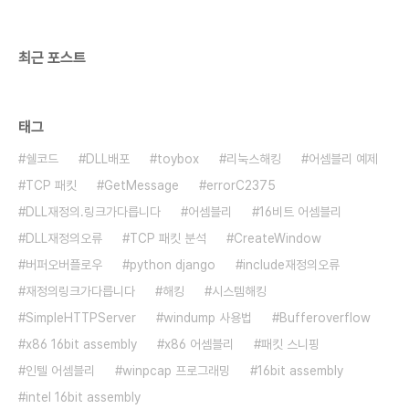
번째 인자에는 파일 속성과 플래그를 지정한다. 지정
가능한 속성에는 '숨겨진파일'이나 '읽기 전용'등..
최근 포스트
태그
쉘코드
DLL배포
toybox
리눅스해킹
어셈블리 예제
TCP 패킷
GetMessage
errorC2375
DLL재정의.링크가다릅니다
어셈블리
16비트 어셈블리
DLL재정의오류
TCP 패킷 분석
CreateWindow
버퍼오버플로우
python django
include재정의오류
재정의링크가다릅니다
해킹
시스템해킹
SimpleHTTPServer
windump 사용법
Bufferoverflow
x86 16bit assembly
x86 어셈블리
패킷 스니핑
인텔 어셈블리
winpcap 프로그래밍
16bit assembly
intel 16bit assembly