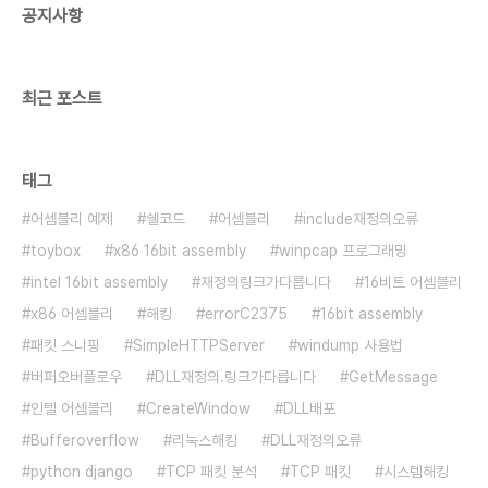
공지사항
최근 포스트
태그
어셈블리 예제
쉘코드
어셈블리
include재정의오류
toybox
x86 16bit assembly
winpcap 프로그래밍
intel 16bit assembly
재정의링크가다릅니다
16비트 어셈블리
x86 어셈블리
해킹
errorC2375
16bit assembly
패킷 스니핑
SimpleHTTPServer
windump 사용법
버퍼오버플로우
DLL재정의.링크가다릅니다
GetMessage
인텔 어셈블리
CreateWindow
DLL배포
Bufferoverflow
리눅스해킹
DLL재정의오류
python django
TCP 패킷 분석
TCP 패킷
시스템해킹