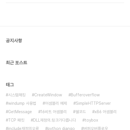
상의 해킹환경 구축3. 메타스플로잇 프레임워크를
떻게 만드는지 써보고자합니다.리눅스상에서는 쉘을
통한 해킹 시연 1. 메타스플로잇 DB..
실행시켜주는 명령어 함수가 뭐가 있을까요??
system(), execve(), execpl() 등등이 있는데 비
교적 사용법이 단순한 execve() 함수로 작성을 해
보겠습니다.아래와 같이 간단한 코딩을 해보겠습니
다. ** 테스트한 환경은 32비트 우분투 리눅스 9.x
공지사항
입니다.** 1. 쉘코드 프로그래밍 하기 void main()
{ execve("/bin/sh",NULL,NULL);}// comp..
최근 포스트
태그
시스템해킹
CreateWindow
Bufferoverflow
windump 사용법
어셈블리 예제
SimpleHTTPServer
GetMessage
16비트 어셈블리
쉘코드
x86 어셈블리
TCP 패킷
DLL재정의.링크가다릅니다
toybox
include재정의오류
python django
버퍼오버플로우