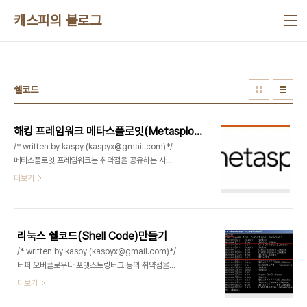
본문 바로가기
캐스피의 블로그
쉘코드
해킹 프레임워크 메타스플로잇(Metasploit) 사용하기
/* written by kaspy (kaspyx@gmail.com)*/
메타스플로잇 프레임워크는 취약점을 공유하는 사이
트로써 취약점 DB에 존재하는 바이너리에 대한 자동
더보기
화된 공격코드를 제공해줍니다. 따라서 해킹에 대해
서 깊은 지식이 없어도 조금의 개념만 익히면 자동화
된 공격을 통해 시스템의 권한을 획득하거나, 불법적
인 바이러스를 유포하거나 악의적인 공격 또한 할 수
리눅스 쉘코드(Shell Code)만들기
있습니다. 취약점의 종류는 여러 가지가 있지만 대표
/* written by kaspy (kaspyx@gmail.com)*/
적으로 버퍼 오버플로우, 웹 취약점, 암호노출 등을
버퍼 오버플로우나 포맷스트링버그 등의 취약점을
들 수 있습니다. 실제 테스트한 방법은 아래와 같습니
이용해서 해킹을 하는데이때 임의의 데이터를 입력
더보기
다. 1. 메타스플로잇 DB에 존재하는 취약점 바이너
할때, 쉘을 실행 시켜주는 루틴을 넣어주는데 이것이
리 다운로드2. 취약점이 있는 바이너리를 가지고 가
바로 쉘코드입니다.그럼 이번 장에서는 쉘코드를 어