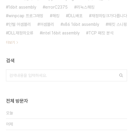
16bit assembly
errorC2375
리눅스해킹
winpcap 프로그래밍
해킹
DLL배포
재정의링크가다릅니다
인텔 어셈블리
어셈블리
x86 16bit assembly
패킷 스니핑
DLL재정의오류
intel 16bit assembly
TCP 패킷 분석
더보기
검색
전체 방문자
오늘
어제