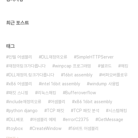
드는 기법이라고 할수있습니다.(이하 BoF) BoF 취
약점은 포인터가 존재하는 c/c++ 및 c# ..
최근 포스트
태그
인텔 어셈블리
DLL재정의오류
SimpleHTTPServer
재정의링크가다릅니다
winpcap 프로그래밍
쉘코드
해킹
DLL재정의.링크가다릅니다
16bit assembly
버퍼오버플로우
x86 어셈블리
intel 16bit assembly
windump 사용법
패킷 스니핑
리눅스해킹
Bufferoverflow
include재정의오류
어셈블리
x86 16bit assembly
python django
TCP 패킷
TCP 패킷 분석
시스템해킹
DLL배포
어셈블리 예제
errorC2375
GetMessage
toybox
CreateWindow
16비트 어셈블리