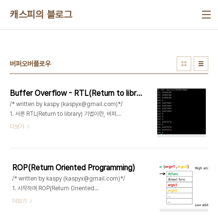
본문 바로가기
캐스피의 블로그
버퍼오버플로우
Buffer Overflow - RTL(Return to library) 기법
/* written by kaspy (kaspyx@gmail.com)*/
1. 서론 RTL(Return to library) 기법이란, 버퍼오
버플로우(Buffer Overflow, 이하 BOF) 취약점이
더보기
존재하는 프로그램을 익스플로잇 할때 해당 프로그
램의 스택(stack) 영역에 실행 권한이 존재하지 않
을때 프로그램이 사용하는 glibc 내에 존재하는 함
수를 호출하는 기법이다. 요즘 대부분의 리눅스 및 윈
ROP(Return Oriented Programming)
도우 시스템은 NX 또는 DEP등으로 스택(stack)
/* written by kaspy (kaspyx@gmail.com)*/
영역에 실행 권한을 주고있지않고, 특별한 컴파일 옵
1. 시작하며 ROP(Return Oriented
션을 주어서만 실행권한을 줄수있는만큼 간단하면서
Programming) 이란 버퍼 오버플로우 취약점이
더보기
도 자주 사용되는 방법이다. 포너블문제(pwnable)
발생하는 바이너리를 exploit 할때 가장 많이 사용
에서는 기본중에 기본이니 잘알아두도록하자. * 테스
되는 기법으로 바이너리 내부에 존재하는 gadget