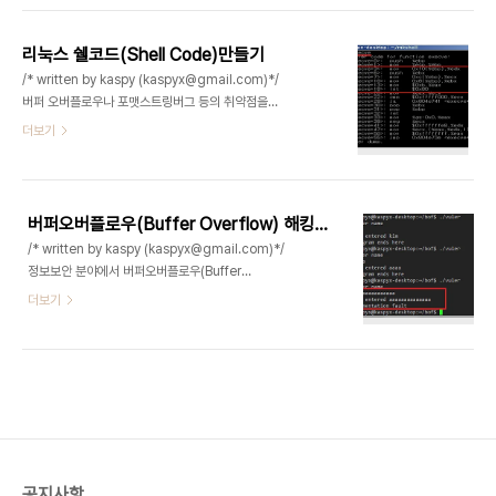
트 환경은 우분투 리눅스 16.04 64bit 입..
을 사용하여 호출 함수 및 인자를 조작하는 방법이다.
솔직히 관련 자료도 굉장히 많은데.. 나도 복습 할겸
리눅스 쉘코드(Shell Code)만들기
정리해보았다. 일반적으로 ASLR이 걸려있는 바이너
/* written by kaspy (kaspyx@gmail.com)*/
리는 Memory leak 또는 got, plt 등에 함수가 존
버퍼 오버플로우나 포맷스트링버그 등의 취약점을
재해야하는 특수한 전제가 붙어야 exploit 가능하지
이용해서 해킹을 하는데이때 임의의 데이터를 입력
더보기
만, ROP 기법을 사용하면 (PIE가 걸려있지않아야
할때, 쉘을 실행 시켜주는 루틴을 넣어주는데 이것이
함) 바이너리의 고정주소의 gadget을 활용하여
바로 쉘코드입니다.그럼 이번 장에서는 쉘코드를 어
exploit 할수있다. 여기서 gadget이란 바이너리..
떻게 만드는지 써보고자합니다.리눅스상에서는 쉘을
실행시켜주는 명령어 함수가 뭐가 있을까요??
버퍼오버플로우(Buffer Overflow) 해킹기법이란??
system(), execve(), execpl() 등등이 있는데 비
/* written by kaspy (kaspyx@gmail.com)*/
교적 사용법이 단순한 execve() 함수로 작성을 해
정보보안 분야에서 버퍼오버플로우(Buffer
보겠습니다.아래와 같이 간단한 코딩을 해보겠습니
Overflow) 해킹기법은 그 역사가 굉장히 오래되었
더보기
다. ** 테스트한 환경은 32비트 우분투 리눅스 9.x
고, 발생했을시에 굉장히 심각한 결함으로 이어질수
입니다.** 1. 쉘코드 프로그래밍 하기 void main()
있는 취약점입니다. 버퍼오버플로우 해킹기법의 최
{ execve("/bin/sh",NULL,NULL);}// comp..
초 시발점은 1988년 모리스웜을 들수있습니다. 네
트워크를 통해 데이터를 입력받아 처리했던 당시의
컴퓨터는 웜에 의해 수천대의 컴퓨터가 감염되어 파
괴되었고, 피해액만 100만달러가 넘었다고하네요.
버퍼오버플로우에 대한 간단한 정의를 하자면, 어떤
프로그램에 비정상적인 데이터를 많이 주입하여, 오
공지사항
류를 발생시키거나, 임의의 악성 코드를 실행하게 만