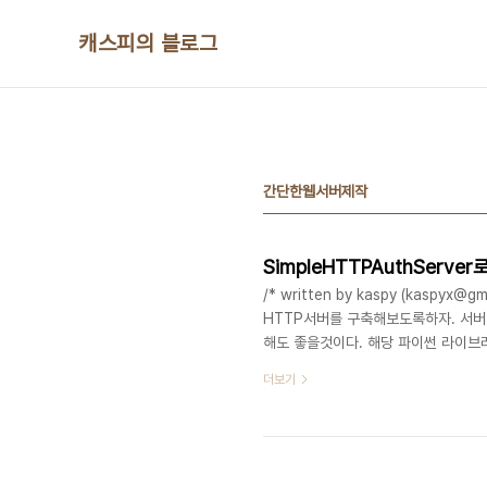
본문 바로가기
캐스피의 블로그
간단한웹서버제작
SimpleHTTPAuthServ
/* written by kaspy (kaspyx
HTTP서버를 구축해보도록하자. 서버
해도 좋을것이다. 해당 파이썬 라이브러
https://gist.github.com/fxsjy/
더보기
git+git://github.com/tianhuil
렉토리"cd "공유할 디렉토리"python -m 