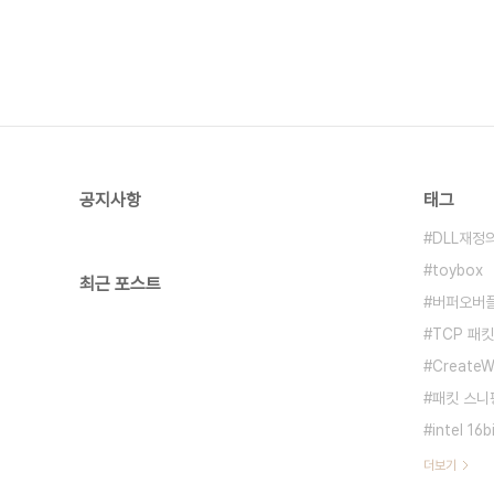
공지사항
태그
DLL재정
toybox
최근 포스트
버퍼오버
TCP 패킷
CreateW
패킷 스니
intel 16
더보기