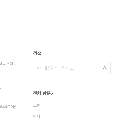
검색
리눅스해킹
법
전체 방문자
오늘
 assembly
어제