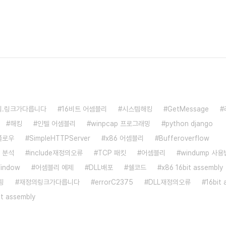
의.링크가다릅니다
16비트 어셈블리
시스템해킹
GetMessage
해킹
인텔 어셈블리
winpcap 프로그래밍
python django
플로우
SimpleHTTPServer
x86 어셈블리
Bufferoverflow
 분석
include재정의오류
TCP 패킷
어셈블리
windump 사용
indow
어셈블리 예제
DLL배포
쉘코드
x86 16bit assembly
핑
재정의링크가다릅니다
errorC2375
DLL재정의오류
16bit
bit assembly