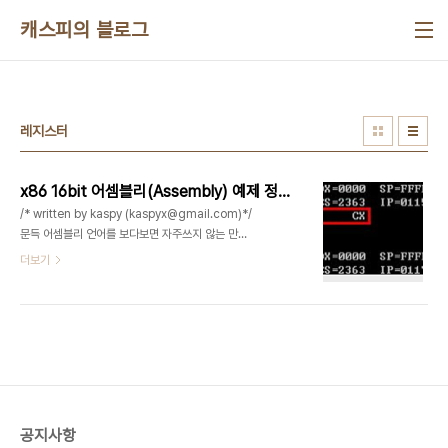
본문 바로가기
캐스피의 블로그
레지스터
x86 16bit 어셈블리(Assembly) 예제 정리 - 3
/* written by kaspy (kaspyx@gmail.com)*/
문득 어셈블리 언어를 보다보면 자주쓰지 않는 만큼
해깔릴수 있는것들이 많은것 같아서 정리해보았다.
더보기
특히 주소 연산 mov [100], 10 같은것들많이 사용
되지 않는 16bit 어셈블리어지만 레지스터 크기나
명령어 이름만 조금 바꾼 형태로 익힌다면 32bit도
그리 어렵지는 않을것이다.(ex. 16bit 레지스터 ax
-> 32bit는 eax) 이어서 진행~~ NEG 명령어예
제)neg cx ;cx를 보수형태로 바꾸어 줍니다.;19 -
> 0000 0000 0001 1001 ->; 1111 1111 1110
0110 -> ffe7 CBW 명령어예제)mov al,
공지사항
f1cbwmov al,3cbw ;cbw는 al레지스터를 ax 로