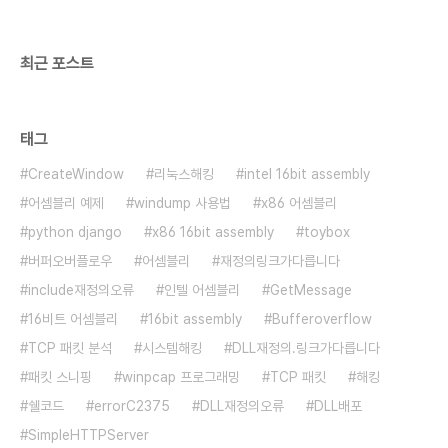
확장하는 ..
최근 포스트
태그
CreateWindow
리눅스해킹
intel 16bit assembly
어셈블리 예제
windump 사용법
x86 어셈블리
python django
x86 16bit assembly
toybox
버퍼오버플로우
어셈블리
재정의링크가다릅니다
include재정의오류
인텔 어셈블리
GetMessage
16비트 어셈블리
16bit assembly
Bufferoverflow
TCP 패킷 분석
시스템해킹
DLL재정의.링크가다릅니다
패킷 스니핑
winpcap 프로그래밍
TCP 패킷
해킹
쉘코드
errorC2375
DLL재정의오류
DLL배포
SimpleHTTPServer