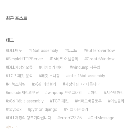
75E50L/KR) 이다. 새로운 SSD를 사용하려면
Samsung Da..
최근 포스트
태그
DLL배포
16bit assembly
쉘코드
Bufferoverflow
SimpleHTTPServer
16비트 어셈블리
CreateWindow
DLL재정의오류
어셈블리 예제
windump 사용법
TCP 패킷 분석
패킷 스니핑
intel 16bit assembly
리눅스해킹
x86 어셈블리
재정의링크가다릅니다
include재정의오류
winpcap 프로그래밍
해킹
시스템해킹
x86 16bit assembly
TCP 패킷
버퍼오버플로우
어셈블리
toybox
python django
인텔 어셈블리
DLL재정의.링크가다릅니다
errorC2375
GetMessage
더보기