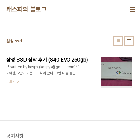
본문 바로가기
캐스피의 블로그
삼성 ssd
삼성 SSD 장착 후기 (840 EVO 250gb)
/* written by kaspy (kaspyx@gmail.com)*/
나에겐 5년도 더쓴 노트북이 있다. 그땐 나름 좋은
노트북에 속해있었지만.. 지금은 완전 구형인 소니 바
더보기
이오 (Sony Vaio) 노트북 VPCS115FK 모델..ㅋㅋ
그런데 노트북을 오래쓸수록(험하게쓴지라..) 하드디
스크에 물리적 오류가 생겼는지.. 갈수록 느려지고 어
느순간부터는 부팅속도가 느려지더니 더이상 노트북
을 쓸수없는 상황까지 가버리게 되었다. 그래서 새로
운 노트북을 살까도 고민하다가 최근에 공짜로 받은
SSD도 생겼고.. 결국엔 새로운 SSD를 장착하는것
으로 결정하였다. 참고로 SSD의 용량은 250기가이
공지사항
다. 삼성 ssd의 모델은 840EVO (MZ-