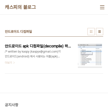
본문 바로가기
캐스피의 블로그
안드로이드 디컴파일
안드로이드 apk 디컴파일(decompile) 하기
/* written by kaspy (kaspyx@gmail.com)*/
안드로이드(android) 에서 사용되는 어플(apk)을
디컴파일(decompile) 하는 방법에 대해 다루어 보
더보기
았습니다. 안드로이드의 실행파일은 자바로 컴파일
되며, apk 확장자로 압축되어 바이트 코드로 배포 되
기 때문에 이를 디컴파일 할수 있습니다.기본 환경은
컴퓨터에 java가 설치되어 있어야 합니다. 안드로이
드 어플은 설치를 통해서 사용되며, 설치 전에 apk
확장자 형태로 배포 됩니다. 우선 제가 쓰고있는 안드
로이드 어플 중 임의의 apk를 가지고 디컴파일을 해
보겠습니다. apk 파일을 내 컴퓨터의 임의의 디렉토
공지사항
리에 복사하고, 확장자만 zip형식으로 바꿔서 열면