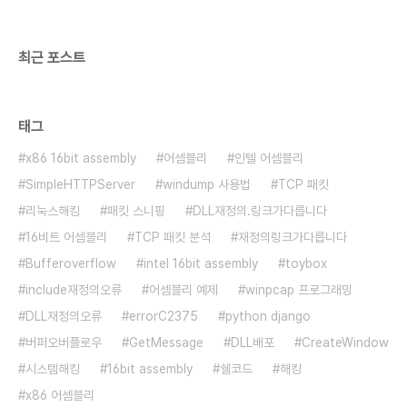
압축된 내용과 형태를 아래와 같이 볼 수 있습니다.
첨부한 ..
최근 포스트
태그
x86 16bit assembly
어셈블리
인텔 어셈블리
SimpleHTTPServer
windump 사용법
TCP 패킷
리눅스해킹
패킷 스니핑
DLL재정의.링크가다릅니다
16비트 어셈블리
TCP 패킷 분석
재정의링크가다릅니다
Bufferoverflow
intel 16bit assembly
toybox
include재정의오류
어셈블리 예제
winpcap 프로그래밍
DLL재정의오류
errorC2375
python django
버퍼오버플로우
GetMessage
DLL배포
CreateWindow
시스템해킹
16bit assembly
쉘코드
해킹
x86 어셈블리