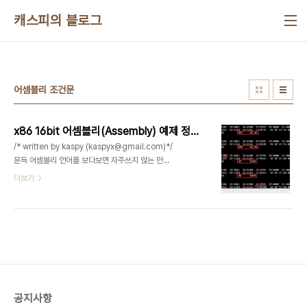
본문 바로가기
캐스피의 블로그
어셈블리 조건문
x86 16bit 어셈블리(Assembly) 예제 정리 - 4
/* written by kaspy (kaspyx@gmail.com)*/
문득 어셈블리 언어를 보다보면 자주쓰지 않는 만큼
해깔릴수 있는것들이 많은것 같아서 정리해보았다.
더보기
특히 주소 연산 mov [100], 10 같은것들많이 사용
되지 않는 16bit 어셈블리어지만 레지스터 크기나
명령어 이름만 조금 바꾼 형태로 익힌다면 32bit도
그리 어렵지는 않을것이다. 이번에는 비교 및 분기문,
특수연산 등으로 정리하였다. JG 및 JA 명령어예
제)mov bl, 5cmp al, bljg 0188ja 018a ;bl 레
지스터에 5를 저장하고 al과 비교하여 클 경우
018a 주소로 번지시킵니다.;여기서 jg 구문에서 점
공지사항
프하지 않고 ja에서 한 이유는 jg는 부호있는 검사를