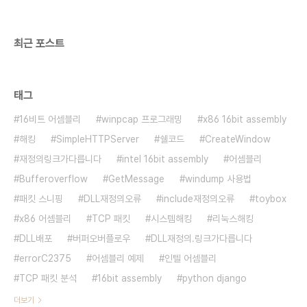
하여 al의 값은 음수가 됩니다.;이때는 a..
최근 포스트
태그
16비트 어셈블리
winpcap 프로그래밍
x86 16bit assembly
해킹
SimpleHTTPServer
쉘코드
CreateWindow
재정의링크가다릅니다
intel 16bit assembly
어셈블리
Bufferoverflow
GetMessage
windump 사용법
패킷 스니핑
DLL재정의오류
include재정의오류
toybox
x86 어셈블리
TCP 패킷
시스템해킹
리눅스해킹
DLL배포
버퍼오버플로우
DLL재정의.링크가다릅니다
errorC2375
어셈블리 예제
인텔 어셈블리
TCP 패킷 분석
16bit assembly
python django
더보기