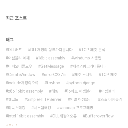
밍
최근 포스트
태그
DLL배포
DLL재정의.링크가다릅니다
TCP 패킷 분석
어셈블리 예제
16bit assembly
windump 사용법
버퍼오버플로우
GetMessage
재정의링크가다릅니다
CreateWindow
errorC2375
패킷 스니핑
TCP 패킷
include재정의오류
toybox
python django
x86 16bit assembly
해킹
16비트 어셈블리
어셈블리
쉘코드
SimpleHTTPServer
인텔 어셈블리
x86 어셈블리
리눅스해킹
시스템해킹
winpcap 프로그래밍
intel 16bit assembly
DLL재정의오류
Bufferoverflow
더보기