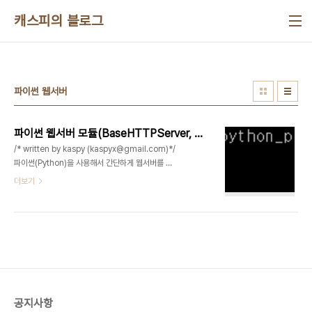
본문 바로가기
캐스피의 블로그
파이썬 웹서버
파이썬 웹서버 모듈(BaseHTTPServer, SimpleHTTPServer) 사용하기
/* written by kaspy (kaspyx@gmail.com)*/
파이썬(Python)을 사용해서 간단하게 웹서버를 구
축할수 있습니다. 이번 포스팅에서는 파이썬을 이용
더보기
해서 웹서버를 구축하는 내용을 다루도록 하겠습니
다. * 웹서버용 파이썬 라이브러리 모듈(세번째
CGIHTTServer 모듈은 다음 포스팅에 다루도록한
다.) python -m SimpleHTTPServer 8888 #
아래는 동일한 명령어 python -c 'import
SimpleHTTPServer;
SimpleHTTPServer.test()' 8888 파이썬 명령
어를 실행한 모습웹서버에 접속했을때 모습* 참고 자
공지사항
료django로 배우는 쉽고 빠른 파이썬 웹프로그래