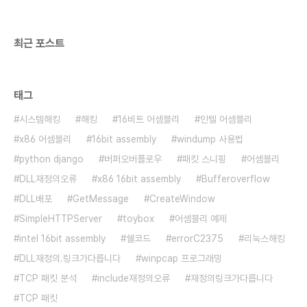
portnumber userid:..
최근 포스트
태그
시스템해킹
해킹
16비트 어셈블리
인텔 어셈블리
x86 어셈블리
16bit assembly
windump 사용법
python django
버퍼오버플로우
패킷 스니핑
어셈블리
DLL재정의오류
x86 16bit assembly
Bufferoverflow
DLL배포
GetMessage
CreateWindow
SimpleHTTPServer
toybox
어셈블리 예제
intel 16bit assembly
쉘코드
errorC2375
리눅스해킹
DLL재정의.링크가다릅니다
winpcap 프로그래밍
TCP 패킷 분석
include재정의오류
재정의링크가다릅니다
TCP 패킷