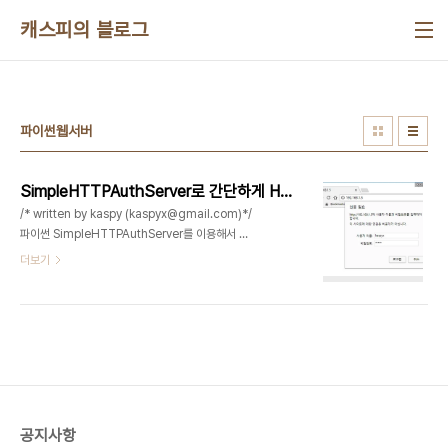
본문 바로가기
캐스피의 블로그
파이썬웹서버
SimpleHTTPAuthServer로 간단하게 HTTP 서버 구축하기
/* written by kaspy (kaspyx@gmail.com)*/
파이썬 SimpleHTTPAuthServer를 이용해서 간
단한 HTTP서버를 구축해보도록하자. 서버 내부 파
더보기
일 다운로드가 필요하면서 인증이 필요한 환경이라
면 사용해도 좋을것이다. 해당 파이썬 라이브러리는
아래 URL에서 다운로드 받을수 있다. - 다운로드
URL
https://gist.github.com/fxsjy/5465353 -
pip 으로 설치하기 pip install
git+git://github.com/tianhuil/SimpleHTTPAuthServer.git@master
- 사용법 mkdir "공유할 디렉토리"cd "공유할 디
공지사항
렉토리"python -m SimpleHTTPAuthServer