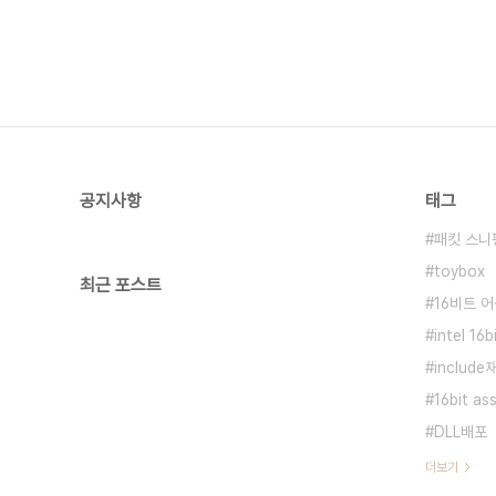
공지사항
태그
패킷 스니
toybox
최근 포스트
16비트 
intel 16
includ
16bit as
DLL배포
더보기