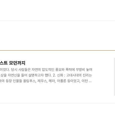
포스트 모던까지
신 이었다. 당시 사람들은 자연의 압도적인 풍요와 폭력에 무방비 놓여
현상을 자연신을 들어 설명하고자 했다. 2. 신화 : 고대시대의 진리는
의 등장 인물들 올림푸스, 제우스, 헤라, 아폴론 등이었고, 이런 존
다. 그래서 기도나 의식을 치를때에조차 엄중하게 기도하였다고 한
서는 유대교, 그리스도교나 이슬람에서 등장하는 진리로서 신은 초월적이
이성: 근대에 이르러서는 사람들의 이성(reason)이 차지하게되었다.
이 그것이었고 이세 학문 영역은 다른 모든 ..