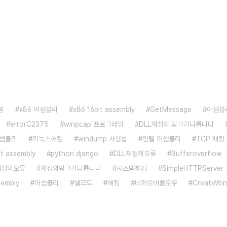
핑
x86 어셈블리
x86 16bit assembly
GetMessage
어셈블
errorC2375
winpcap 프로그래밍
DLL재정의.링크가다릅니다
어셈블리
리눅스해킹
windump 사용법
인텔 어셈블리
TCP 패킷
bit assembly
python django
DLL재정의오류
Bufferoverflow
e재정의오류
재정의링크가다릅니다
시스템해킹
SimpleHTTPServer
sembly
어셈블리
쉘코드
해킹
버퍼오버플로우
CreateWi