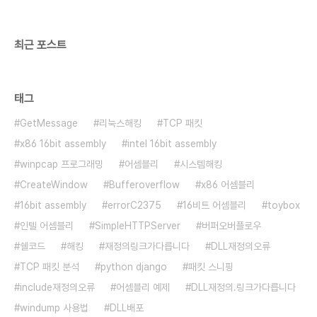
void..
최근 포스트
태그
GetMessage
리눅스해킹
TCP 패킷
x86 16bit assembly
intel 16bit assembly
winpcap 프로그래밍
어셈블리
시스템해킹
CreateWindow
Bufferoverflow
x86 어셈블리
16bit assembly
errorC2375
16비트 어셈블리
toybox
인텔 어셈블리
SimpleHTTPServer
버퍼오버플로우
쉘코드
해킹
재정의링크가다릅니다
DLL재정의오류
TCP 패킷 분석
python django
패킷 스니핑
include재정의오류
어셈블리 예제
DLL재정의.링크가다릅니다
windump 사용법
DLL배포