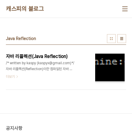
본문 바로가기
캐스피의 블로그
Java Reflection
자바 리플렉션(Java Reflection)
/* written by kaspy (kaspyx@gmail.com)*/
자바 리플렉션(Reflection)이란 컴파일된 자바 코
드에서 역으로 클래스를 불러서 메소드(Method)
더보기
및 변수(Field)를 구해오는 방법으로 클래스를 동적
로딩하여 사용할때 많이 사용되고 디컴파일할때에도
자주 사용되는 기법이다. 1. 리플렉션(Reflection)
기본 예를들어 아래와 같이 Class가 있다고 하면 생
성자(Constructor)도 있을것이고, 필드(Field) 및
메쏘드(Method)도 있을것이다. vi
MyClass.java public class MyClass{
private static String myName = null;
공지사항
public String pubString = null; private