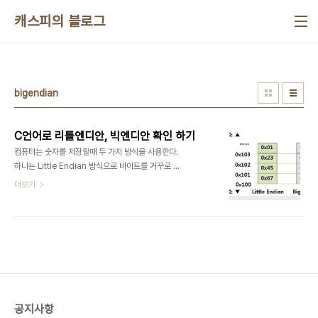
본문 바로가기
캐스피의 블로그
bigendian
C언어로 리틀엔디안, 빅엔디안 확인 하기
컴퓨터는 숫자를 저장할때 두 가지 방식을 사용한다.
하나는 Little Endian 방식으로 바이트를 거꾸로 넣
어서 저장하고 또 하나는 Big Endian 방식으로 바
더보기
이트 순서데로 저장한다. 무선말이고 하니
0x01234567 이라는 숫자를 저장한다면 컴퓨터
는 이를 특정 주소에 저장하게 되는데 그림으로 표현
하면 아래와 같다. 리틀 엔디안(Little Endian) 기
준으로 설명하자면0x01234567 이라는 숫자에
맨 앞에 젤 큰 자리수 "01"이 높은주소에 젤 낮은 자
리수 "67"이 낮은 주소에 저장되어있다. 그래서
High Hight Low Low로 외우면 편하다. 빅엔디안
공지사항
(BigEndian)은 그 반대다. 리틀 엔디안(Little