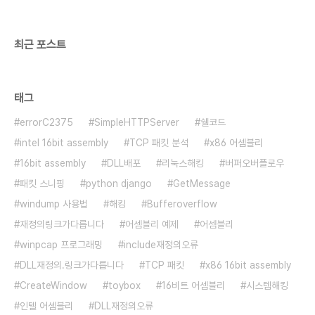
Endian)방식을 사용하는 모델은 Intell 기종으로
x86 시리..
최근 포스트
태그
errorC2375
SimpleHTTPServer
쉘코드
intel 16bit assembly
TCP 패킷 분석
x86 어셈블리
16bit assembly
DLL배포
리눅스해킹
버퍼오버플로우
패킷 스니핑
python django
GetMessage
windump 사용법
해킹
Bufferoverflow
재정의링크가다릅니다
어셈블리 예제
어셈블리
winpcap 프로그래밍
include재정의오류
DLL재정의.링크가다릅니다
TCP 패킷
x86 16bit assembly
CreateWindow
toybox
16비트 어셈블리
시스템해킹
인텔 어셈블리
DLL재정의오류