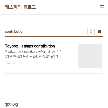
본문 바로가기
캐스피의 블로그
contribution
Toybox - strings contribution
/* written by kaspy (kaspyx@gmail.com)*/
정말로 오랫만에 toybox 관련 포스팅을하는데 예전
에 strings 라는 명령어를 기부(contribution) 했
더보기
을때 소스코드입니다. strigns 명령어는 바이너리에
존재하는 출력가능한 아스키코드등을 출력해주는 명
령어입니다. toybox 인프라에 맞게 코딩을 한후
toybox@lists.landley.net 으로 보내주면 됩니
다. /*strings.c - print the strings of
printable characters in files. * * Copyright
2014 Kyung-su Kim * Copyright 2014
Kyungwan Han * * No Standard * TODO:
공지사항
utf8 strings * T..