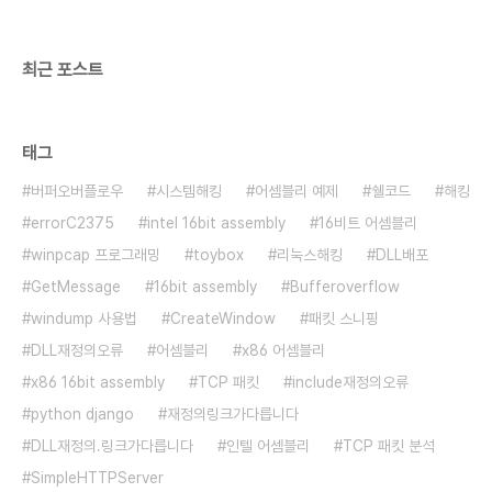
최근 포스트
태그
버퍼오버플로우
시스템해킹
어셈블리 예제
쉘코드
해킹
errorC2375
intel 16bit assembly
16비트 어셈블리
winpcap 프로그래밍
toybox
리눅스해킹
DLL배포
GetMessage
16bit assembly
Bufferoverflow
windump 사용법
CreateWindow
패킷 스니핑
DLL재정의오류
어셈블리
x86 어셈블리
x86 16bit assembly
TCP 패킷
include재정의오류
python django
재정의링크가다릅니다
DLL재정의.링크가다릅니다
인텔 어셈블리
TCP 패킷 분석
SimpleHTTPServer