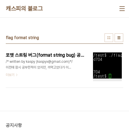
본문 바로가기
캐스피의 블로그
flag format string
포맷 스트링 버그(format string bug) 공격시에 플래그(flag)사용하기
/* written by kaspy (kaspyx@gmail.com)*/
이전에 잠시 공부한적이 있지만, 까먹고있다가 이참
에 공부해서 정리하게되었다. 포맷 스트링 버그 취약
더보기
점을 가진 프로그램이 있을때, $-flag를 이용한 공
격이 기존 기법에비해 꽤나 간단하고 유용해서 정리
해봄 이방법은 특히 입력되는 버퍼의 크기가 작거나,
printf 함수로부터 수정 주소까지 포맷스트링(%x..)
인자가 많이 필요할때 많은 포맷 스트링 문자열을 넣
을 필요가 없어서 유용하다. 간단한 예제 소스코드를
들어 설명하겠다. * 테스트 환경 (ubuntu 64bit
12.04 LTS) // gcc -o flag_fsb flag_fsb.c -
공지사항
fno-stack-protector -mpreferred-stack-