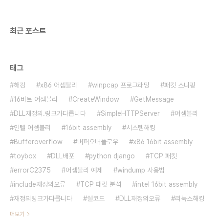
boundary=2 -m..
최근 포스트
태그
해킹
x86 어셈블리
winpcap 프로그래밍
패킷 스니핑
16비트 어셈블리
CreateWindow
GetMessage
DLL재정의.링크가다릅니다
SimpleHTTPServer
어셈블리
인텔 어셈블리
16bit assembly
시스템해킹
Bufferoverflow
버퍼오버플로우
x86 16bit assembly
toybox
DLL배포
python django
TCP 패킷
errorC2375
어셈블리 예제
windump 사용법
include재정의오류
TCP 패킷 분석
intel 16bit assembly
재정의링크가다릅니다
쉘코드
DLL재정의오류
리눅스해킹
더보기