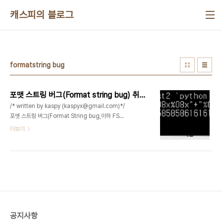
본문 바로가기
캐스피의 블로그
formatstring bug
포맷 스트링 버그(Format string bug) 취약점이란?
/* written by kaspy (kaspyx@gmail.com)*/
포맷 스트링 버그(Format String bug,이하 FSB)
란 버퍼 오버플로우 해킹 기법의 한종류로써, 사용자
더보기
의 입력에 의해서 프로그램의 흐름을 변경시킬수있
는 취약점이다. 아래와 같이 FSB 취약점이 있는 간
단한 소스코드를 보도록 하겠다. 실습을 하기전에
Specifier Purpose %c Formats a single
character %d Formats an integer in
decimal notation (pre ANSI) %e , %E
Formats a float or double in signed E
notation %f Formats a float or double in
공지사항
decimal %I Formats an in..