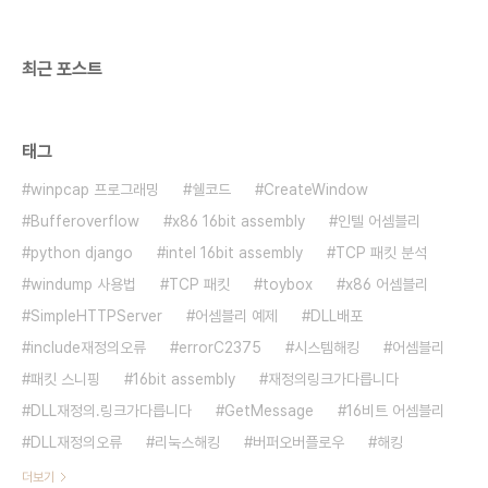
최근 포스트
태그
winpcap 프로그래밍
쉘코드
CreateWindow
Bufferoverflow
x86 16bit assembly
인텔 어셈블리
python django
intel 16bit assembly
TCP 패킷 분석
windump 사용법
TCP 패킷
toybox
x86 어셈블리
SimpleHTTPServer
어셈블리 예제
DLL배포
include재정의오류
errorC2375
시스템해킹
어셈블리
패킷 스니핑
16bit assembly
재정의링크가다릅니다
DLL재정의.링크가다릅니다
GetMessage
16비트 어셈블리
DLL재정의오류
리눅스해킹
버퍼오버플로우
해킹
더보기