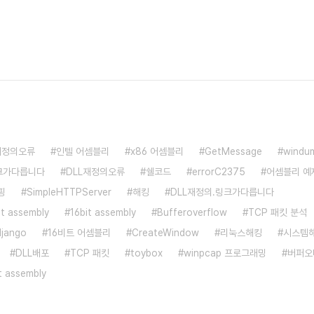
e재정의오류
인텔 어셈블리
x86 어셈블리
GetMessage
wind
크가다릅니다
DLL재정의오류
쉘코드
errorC2375
어셈블리 예
핑
SimpleHTTPServer
해킹
DLL재정의.링크가다릅니다
bit assembly
16bit assembly
Bufferoverflow
TCP 패킷 분석
django
16비트 어셈블리
CreateWindow
리눅스해킹
시스템
DLL배포
TCP 패킷
toybox
winpcap 프로그래밍
버퍼오
t assembly