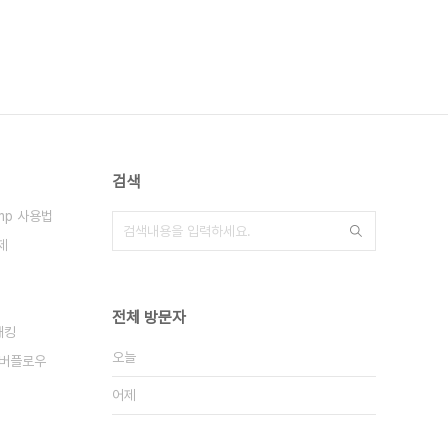
검색
ump 사용법
제
전체 방문자
해킹
오늘
버플로우
어제