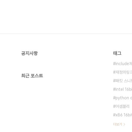
공지사항
태그
includ
재정의링
최근 포스트
패킷 스니
intel 16
python 
어셈블리
x86 16bi
더보기