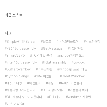
최근 포스트
태그
SimpleHTTPServer
쉘코드
버퍼오버플로우
시스템해킹
x86 16bit assembly
GetMessage
TCP 패킷
errorC2375
TCP 패킷 분석
include재정의오류
intel 16bit assembly
16bit assembly
toybox
Bufferoverflow
리눅스해킹
winpcap 프로그래밍
python django
x86 어셈블리
CreateWindow
패킷 스니핑
어셈블리
해킹
16비트 어셈블리
재정의링크가다릅니다
DLL재정의오류
어셈블리 예제
DLL재정의.링크가다릅니다
DLL배포
windump 사용법
인텔 어셈블리