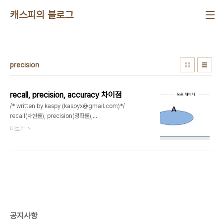
본문 바로가기
캐스피의 블로그
precision
recall, precision, accuracy 차이점
/* written by kaspy (kaspyx@gmail.com)*/
recall(재현률), precision(정확률),
accuracy(정확도) 이 용어는 검색이나 정답률, 정
더보기
보의질 등의 척도로써 중요한 평가요소로 사용되고
있는 용어인데, 가끔씩 많이 헷갈립니다.논문 내용중,
특히 데이터베이스 검색이나, 자연어 처리에서 자주
나오는 용어인데, 이참에 공부하게되어서 정리를 하
게되었습니다. 예를들어 네이버 처럼 검색에 대한 정
보를 제공해주는 서비스가 있다고 가정해봅시다. 인
터넷 상에는 굉장히 많은 정보가 있겠지요?? 모든 데
이터... 그걸 모든 정답 후보라고 할수있습니다. 어떤
공지사항
정보를 요청했을때, 거기에 맞는 정보를 제공해주는