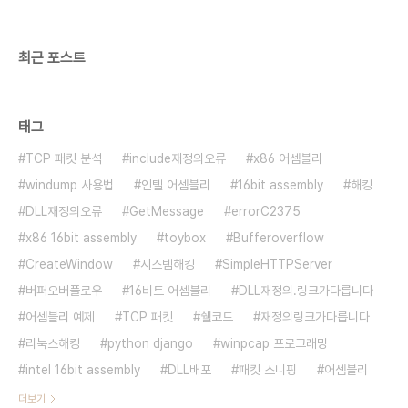
검색의 척도로써 위의 세용어가 사용됩니다. 사용자
가 검색 시스템에 어떤 검색..
최근 포스트
태그
TCP 패킷 분석
include재정의오류
x86 어셈블리
windump 사용법
인텔 어셈블리
16bit assembly
해킹
DLL재정의오류
GetMessage
errorC2375
x86 16bit assembly
toybox
Bufferoverflow
CreateWindow
시스템해킹
SimpleHTTPServer
버퍼오버플로우
16비트 어셈블리
DLL재정의.링크가다릅니다
어셈블리 예제
TCP 패킷
쉘코드
재정의링크가다릅니다
리눅스해킹
python django
winpcap 프로그래밍
intel 16bit assembly
DLL배포
패킷 스니핑
어셈블리
더보기