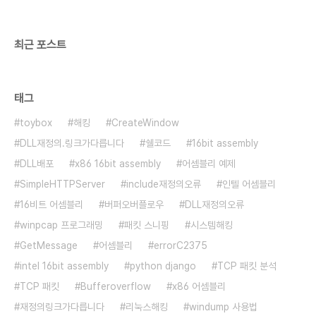
최근 포스트
태그
toybox
해킹
CreateWindow
DLL재정의.링크가다릅니다
쉘코드
16bit assembly
DLL배포
x86 16bit assembly
어셈블리 예제
SimpleHTTPServer
include재정의오류
인텔 어셈블리
16비트 어셈블리
버퍼오버플로우
DLL재정의오류
winpcap 프로그래밍
패킷 스니핑
시스템해킹
GetMessage
어셈블리
errorC2375
intel 16bit assembly
python django
TCP 패킷 분석
TCP 패킷
Bufferoverflow
x86 어셈블리
재정의링크가다릅니다
리눅스해킹
windump 사용법