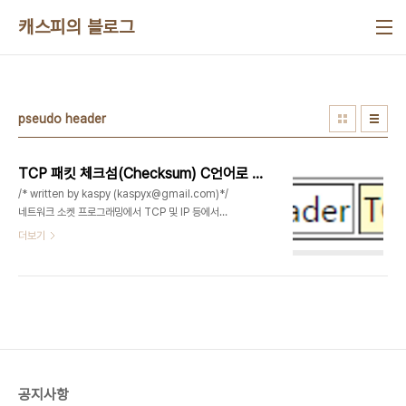
본문 바로가기
캐스피의 블로그
pseudo header
TCP 패킷 체크섬(Checksum) C언어로 구현하기
/* written by kaspy (kaspyx@gmail.com)*/
네트워크 소켓 프로그래밍에서 TCP 및 IP 등에서는
체크섬(checksum)을 통해서 패킷이 변조됬거나
더보기
손상됬는지 검사를 해주는 루틴이 있다. 저번장에 이
어서, 이번에는 TCP 패킷 체크섬을 구하는 내용을
소개하겠다. 1. 체크섬(Checksum)을 구하는 함수
typedef unsigned char u_char;typedef
short SHORT; unsigned short
in_checksum(unsigned short *ptr,int
nbytes) { register long sum; unsigned
short oddbyte; register short answer;
공지사항
sum=0; while(nbytes>1) { sum+=*p..