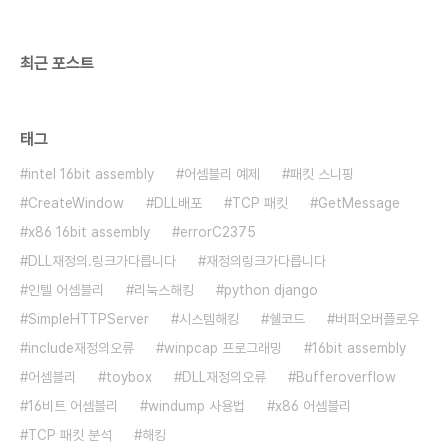
{ execve("/bin/sh",NULL,NULL);}// comp..
최근 포스트
태그
intel 16bit assembly
어셈블리 예제
패킷 스니핑
CreateWindow
DLL배포
TCP 패킷
GetMessage
x86 16bit assembly
errorC2375
DLL재정의.링크가다릅니다
재정의링크가다릅니다
인텔 어셈블리
리눅스해킹
python django
SimpleHTTPServer
시스템해킹
쉘코드
버퍼오버플로우
include재정의오류
winpcap 프로그래밍
16bit assembly
어셈블리
toybox
DLL재정의오류
Bufferoverflow
16비트 어셈블리
windump 사용법
x86 어셈블리
TCP 패킷 분석
해킹