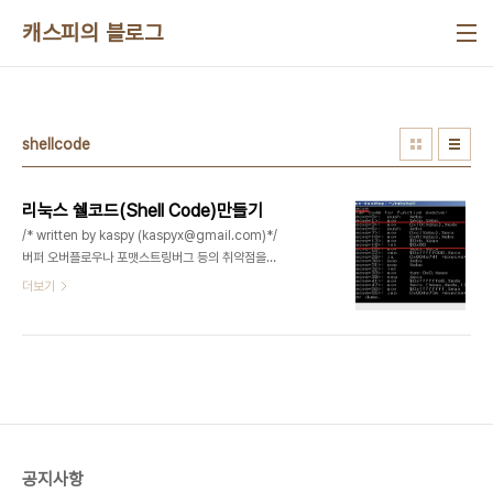
본문 바로가기
캐스피의 블로그
shellcode
리눅스 쉘코드(Shell Code)만들기
/* written by kaspy (kaspyx@gmail.com)*/
버퍼 오버플로우나 포맷스트링버그 등의 취약점을
이용해서 해킹을 하는데이때 임의의 데이터를 입력
더보기
할때, 쉘을 실행 시켜주는 루틴을 넣어주는데 이것이
바로 쉘코드입니다.그럼 이번 장에서는 쉘코드를 어
떻게 만드는지 써보고자합니다.리눅스상에서는 쉘을
실행시켜주는 명령어 함수가 뭐가 있을까요??
system(), execve(), execpl() 등등이 있는데 비
교적 사용법이 단순한 execve() 함수로 작성을 해
보겠습니다.아래와 같이 간단한 코딩을 해보겠습니
다. ** 테스트한 환경은 32비트 우분투 리눅스 9.x
공지사항
입니다.** 1. 쉘코드 프로그래밍 하기 void main()