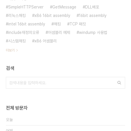
SimpleHTTPServer
GetMessage
DLL배포
리눅스해킹
x86 16bit assembly
16bit assembly
intel 16bit assembly
해킹
TCP 패킷
include재정의오류
어셈블리 예제
windump 사용법
시스템해킹
x86 어셈블리
더보기
검색
전체 방문자
오늘
어제