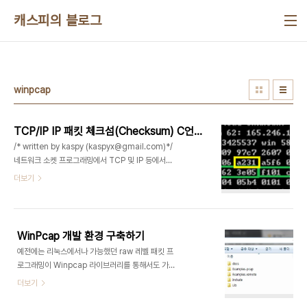
본문 바로가기
캐스피의 블로그
winpcap
TCP/IP IP 패킷 체크섬(Checksum) C언어로 구현하기
/* written by kaspy (kaspyx@gmail.com)*/
네트워크 소켓 프로그래밍에서 TCP 및 IP 등에서는
체크섬(checksum)을 통해서 패킷이 변조됬거나
더보기
손상됬는지 검사를 해주는 루틴이 있다. 그래서 패킷
을 받으면 이값을 검사한뒤에 만약 계산한데로 맞지
않는다면 패킷을 버린다. 이번 포스팅에서는
TCP/IP 에서 IP 체크섬(Checksum) 함수를 구현
WinPcap 개발 환경 구축하기
하는 내용을소개하겠다. 아래는 체크섬을 구하는 함
예전에는 리눅스에서나 가능했던 raw 레벨 패킷 프
수 코드이다. u_short ip_sum_calc( u_short
로그래밍이 Winpcap 라이브러리를 통해서도 가능
len_ip_header, u_short * buff ){ u_short
하게 됬습니다.사실 winpcap 프로그래밍이 나온지
더보기
word16; u_int sum = 0; u_short i; // make
조금 됬는데 개발환경 구축하는 내용부터 시작해야
16 bit words out of every two adjacent..
할것같아서 포스팅을 합니다. * 라이브러리 및 설치