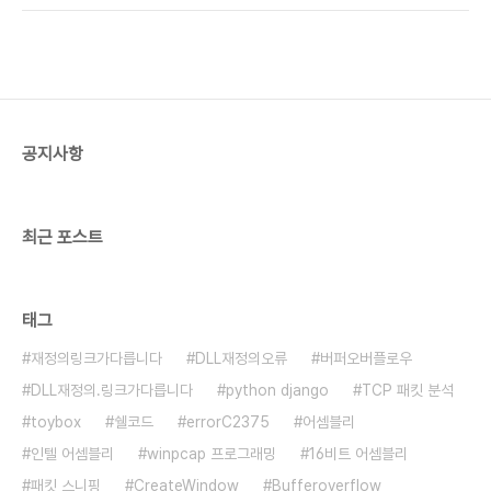
파일 다운로드 하기* 라이브러리 레퍼런스
http://www.winpcap.org/docs/docs_40_2/html/group__wpcapfunc.html
0. WinPcap 파일 설치파일 실행하여 설치1.
WpdPack 라이브러리 압축 파일을 다운로드2. 다
운로드한 압축파일을 임의의 디렉토리에 압출풀기
(저는 c:\ 경로에 압출을 풀었습니다.) 3. Visual
공지사항
Studio 2010 실행4. 프로젝트 -> 속성 클릭5. 구
성 속성 -> VC++ 디렉토리6..
최근 포스트
태그
재정의링크가다릅니다
DLL재정의오류
버퍼오버플로우
DLL재정의.링크가다릅니다
python django
TCP 패킷 분석
toybox
쉘코드
errorC2375
어셈블리
인텔 어셈블리
winpcap 프로그래밍
16비트 어셈블리
패킷 스니핑
CreateWindow
Bufferoverflow