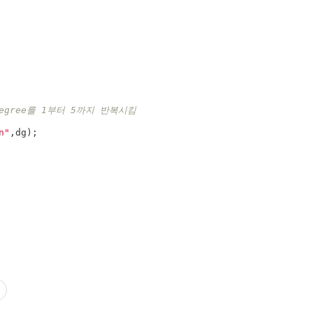
degree를 1부터 5까지 반복시킴
n
"
,
dg
);