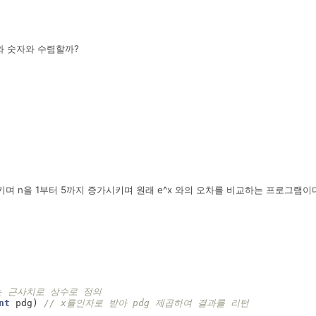
 와 숫자와 수렴할까?
증가시키며 n을 1부터 5까지 증가시키며 원래 e^x 와의 오차를 비교하는 프로그램이
는 근사치로 상수로 정의
nt
pdg
)
// x를인자로 받아 pdg 제곱하여 결과를 리턴