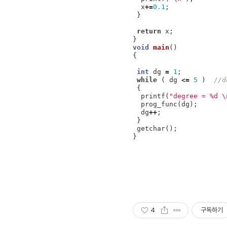
x
+=
0.1
;
}
return
x
;
}
void
main
()
{
int
dg
=
1
;
while
(
dg
<=
5
)
//
{
printf
(
"degree = %d 
\
prog_func
(
dg
);
dg
++
;
}
getchar
();
}
4
구독하기