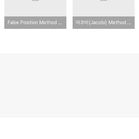
False Position Method c언어로 구현하기
야코비(Jacobi) Method C언어로 구현하기