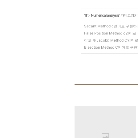
'
IT
>
Numerical analysis
' 카테고리의
Secant Method c언어로 구현
False Position Method c언
야코비(Jacobi) Method C언
Bisection Method C언어로 구