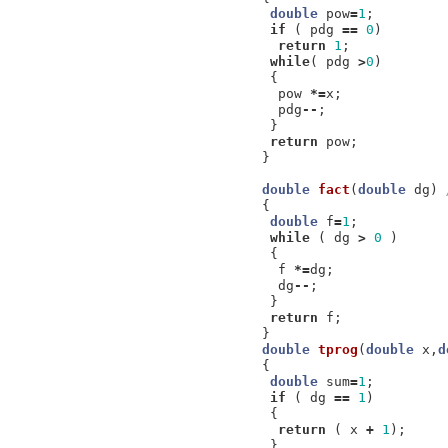
double
pow
=
1
;
if
(
pdg
==
0
)
return
1
;
while
(
pdg
>
0
)
{
pow
*=
x
;
pdg
--
;
}
return
pow
;
}
double
fact
(
double
dg
)
{
double
f
=
1
;
while
(
dg
>
0
)
{
f
*=
dg
;
dg
--
;
}
return
f
;
}
double
tprog
(
double
x
,
d
{
double
sum
=
1
;
if
(
dg
==
1
)
{
return
(
x
+
1
);
}