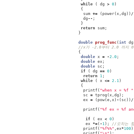
while
(
dg
>
0
)
{
sum
+=
(
power
(
x
,
dg
))
/
dg
--
;
}
return
sum
;
}
double
prog_func
(
int
dg
//x가 -2.0부터 2.0 까
{
double
x
=
-
2.0
;
double
ex
;
double
sc
;
if
(
dg
==
0
)
return
1
;
while
(
x
<=
2.1
)
{
printf
(
"when x = %f "
sc
=
tprog
(
x
,
dg
);
ex
=
(
pow
(
e
,
x
)
-
(
sc
))
/
printf
(
"%f ex = %f an
if
(
ex
<
0
)
ex
*=
(
-
1
);
//오차는 
printf
(
"%f%%"
,
ex
*
100
)
printf
(
"
\n
"
);