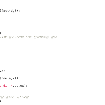
(
fact
(
dg
));
)
지 0.1씩 증가시키며 오차 분석해주는 함수
,
x
);
(
pow
(
e
,
x
));
d dif "
,
sc
,
ex
);
항상 양수가 나오게함
;