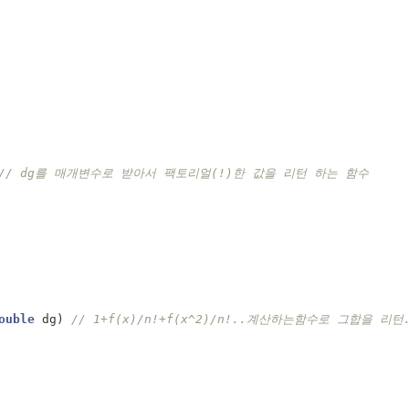
// dg를 매개변수로 받아서 팩토리얼(!)한 값을 리턴 하는 함수
ouble
dg
)
// 1+f(x)/n!+f(x^2)/n!..계산하는함수로 그합을 리턴