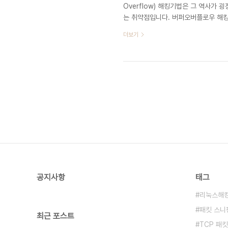
Overflow) 해킹기법은 그 역사가
는 취약점입니다. 버퍼오버플로우 해킹
를 통해 데이터를 입력받아 처리했던 
더보기
피해액만 100만달러가 넘었다고하네요
비정상적인 데이터를 많이 주입하여, 
고 할수있습니다.(이하 BoF) BoF 취약
공지사항
태그
리눅스해
패킷 스니
최근 포스트
TCP 패킷