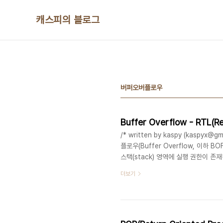
본문 바로가기
캐스피의 블로그
버퍼오버플로우
Buffer Overflow - RTL(Re
/* written by kaspy (kaspyx@g
플로우(Buffer Overflow, 이
스택(stack) 영역에 실행 권한이 존
하는 기법이다. 요즘 대부분의 리눅스 및
더보기
권한을 주고있지않고, 특별한 컴파일
는 방법이다. 포너블문제(pwnable
리눅스 16.04 64bit 입..