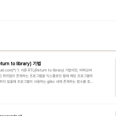
turn to library) 기법
mail.com)*/ 1. 서론 RTL(Return to library) 기법이란, 버퍼오버
하 BOF) 취약점이 존재하는 프로그램을 익스플로잇 할때 해당 프로그램의
재하지 않을때 프로그램이 사용하는 glibc 내에 존재하는 함수를 호출
 윈도우 시스템은 NX 또는 DEP등으로 스택(stack) 영역에 실행
 옵션을 주어서만 실행권한을 줄수있는만큼 간단하면서도 자주 사용되
)에서는 기본중에 기본이니 잘알아두도록하자. * 테스트 환경은 우분투