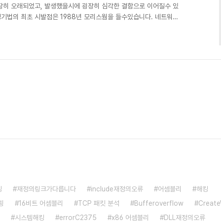
 굉장히 오래되었고, 발생했을시에 굉장히 심각한 결함으로 이어질수 있
기법의 최초 시발점은 1988년 모리스웜을 들수있습니다. 네트워크
당시의 컴퓨터는 웜에 의해 수천대의 컴퓨터가 감염되어 파괴되었고,
. 버퍼오버플로우에 대한 간단한 정의를 하자면, 어떤 프로그램에
오류를 발생시키거나, 임의의 악성 코드를 실행하게 만드는 기법이라
점은 포인터가 존재하는 c/c++ 및 c# ..
킹
재정의링크가다릅니다
include재정의오류
어셈블리
해킹
핑
16비트 어셈블리
TCP 패킷 분석
Bufferoverflow
Creat
시스템해킹
errorC2375
x86 어셈블리
DLL재정의오류