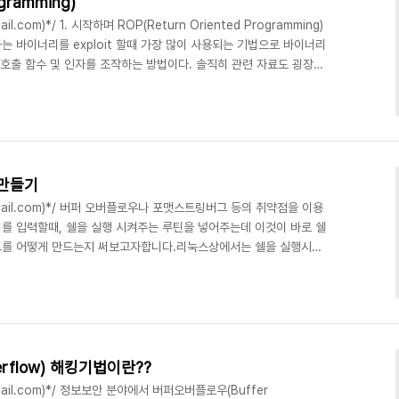
ogramming)
mail.com)*/ 1. 시작하며 ROP(Return Oriented Programming)
 바이너리를 exploit 할때 가장 많이 사용되는 기법으로 바이너리
 호출 함수 및 인자를 조작하는 방법이다. 솔직히 관련 자료도 굉장히
 일반적으로 ASLR이 걸려있는 바이너리는 Memory leak 또는
특수한 전제가 붙어야 exploit 가능하지만, ROP 기법을 사용하면
고정주소의 gadget을 활용하여 exploit 할수있다. 여기서
)만들기
pyx@gmail.com)*/ 버퍼 오버플로우나 포맷스트링버그 등의 취약점을 이용
를 입력할때, 쉘을 실행 시켜주는 루틴을 넣어주는데 이것이 바로 쉘
드를 어떻게 만드는지 써보고자합니다.리눅스상에서는 쉘을 실행시켜
em(), execve(), execpl() 등등이 있는데 비교적 사용법이 단
보겠습니다.아래와 같이 간단한 코딩을 해보겠습니다. ** 테스트한 환경
 1. 쉘코드 프로그래밍 하기 void main(){
 comp..
rflow) 해킹기법이란??
x@gmail.com)*/ 정보보안 분야에서 버퍼오버플로우(Buffer