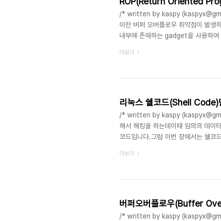
ROP(Return Oriented Pr
/* written by kaspy (kaspyx@g
이란 버퍼 오버플로우 취약점이 발생하는
내부에 존재하는 gadget을 사용하여
많은데.. 나도 복습 할겸 정리해보았다.
더보기
got, plt 등에 함수가 존재해야하는 
(PIE가 걸려있지않아야함) 바이너리의 
gadget이란 바이너리..
리눅스 쉘코드(Shell Code
/* written by kaspy (kas
해서 해킹을 하는데이때 임의의 데이터
코드입니다.그럼 이번 장에서는 쉘코
주는 명령어 함수가 뭐가 있을까요??syst
더보기
순한 execve() 함수로 작성을 해
은 32비트 우분투 리눅스 9.x 입니다.**
execve("/bin/sh",NULL,NULL);}//
버퍼오버플로우(Buffer Ove
/* written by kaspy (kaspy