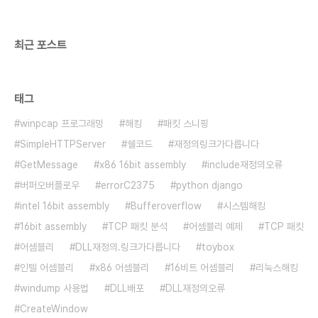
스코드 라인 포함 #include void ex(char
*pname){ ..
최근 포스트
태그
winpcap 프로그래밍
해킹
패킷 스니핑
SimpleHTTPServer
쉘코드
재정의링크가다릅니다
GetMessage
x86 16bit assembly
include재정의오류
버퍼오버플로우
errorC2375
python django
intel 16bit assembly
Bufferoverflow
시스템해킹
16bit assembly
TCP 패킷 분석
어셈블리 예제
TCP 패킷
어셈블리
DLL재정의.링크가다릅니다
toybox
인텔 어셈블리
x86 어셈블리
16비트 어셈블리
리눅스해킹
windump 사용법
DLL배포
DLL재정의오류
CreateWindow