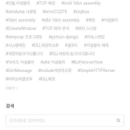
인텔 어셈블리
TCP 패킷
intel 16bit assembly
windump 사용법
errorC2375
toybox
16bit assembly
x86 16bit assembly
해킹
어셈블리
CreateWindow
TCP 패킷 분석
패킷 스니핑
winpcap 프로그래밍
python django
리눅스해킹
시스템해킹
DLL재정의오류
쉘코드
어셈블리 예제
재정의링크가다릅니다
DLL재정의.링크가다릅니다
16비트 어셈블리
x86 어셈블리
Bufferoverflow
GetMessage
include재정의오류
SimpleHTTPServer
버퍼오버플로우
DLL배포
더보기
검색