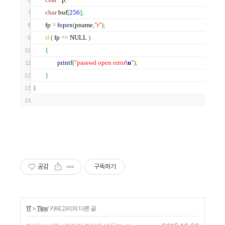
char
buf
[
256
]
;
fp
=
fopen
(
pname
,
"r"
)
;
if
(
fp
==
NULL
)
{
printf
(
"passwd open error
\n
"
)
;
}
}
공감
구독하기
'
IT
>
Tips
' 카테고리의 다른 글