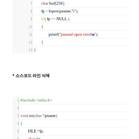
char
buf
[
256
]
;
fp
=
fopen
(
pname
,
"r"
)
;
if
(
fp
==
NULL
)
{
printf
(
"passwd open error
\n
"
)
;
}
}
* 소스코드 라인 삭제
#include <stdio.h>
void
ex
(
char
*
pname
)
{
FILE
*
fp
;
char
*
p
;