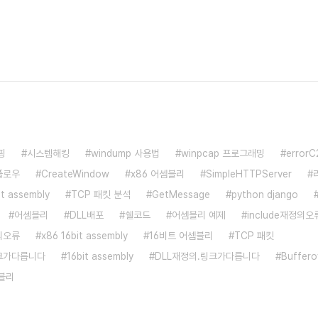
핑
시스템해킹
windump 사용법
winpcap 프로그래밍
error
플로우
CreateWindow
x86 어셈블리
SimpleHTTPServer
bit assembly
TCP 패킷 분석
GetMessage
python django
어셈블리
DLL배포
쉘코드
어셈블리 예제
include재정의오
의오류
x86 16bit assembly
16비트 어셈블리
TCP 패킷
크가다릅니다
16bit assembly
DLL재정의.링크가다릅니다
Buffero
블리