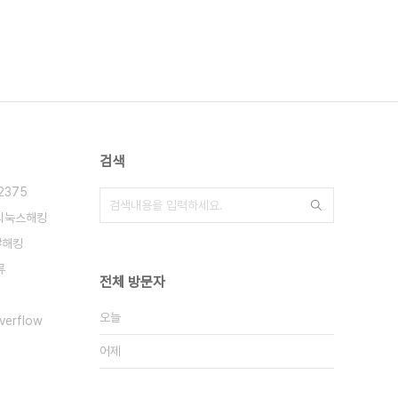
검색
C2375
리눅스해킹
해킹
류
전체 방문자
오늘
verflow
어제