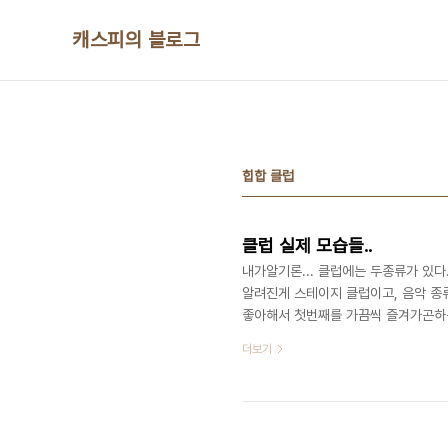
본문 바로가기
캐스피의 블로그
힙합 클럽
클럽 실제 모습들..
내가알기론... 클럽에는 두종류가 있다
알려진게 스테이지 클럽이고, 음악 종류
좋아해서 첫번째를 가끔씩 즐겨가곤하는
디 밴드들이 공연하는것을 보러 가는것
더보기
려진게 두번째 스테이지 클럽인데.(물
다.) 흔히 영화나 대중매체에서 보면 
려놓곤 한다. 막 이런(?) 사진들.. 그러