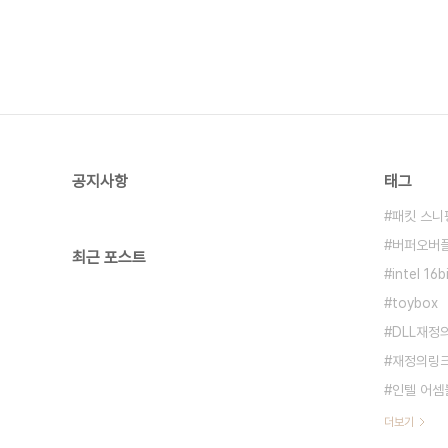
공지사항
태그
패킷 스니
버퍼오버
최근 포스트
intel 16
toybox
DLL재정
재정의링
인텔 어셈
더보기