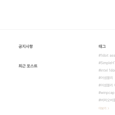
공지사항
태그
16bit as
SimpleH
최근 포스트
intel 16
어셈블리
어셈블리 
winpca
버퍼오버
더보기