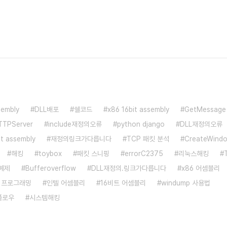
sembly
DLL배포
쉘코드
x86 16bit assembly
GetMessage
TTPServer
include재정의오류
python django
DLL재정의오류
bit assembly
재정의링크가다릅니다
TCP 패킷 분석
CreateWind
해킹
toybox
패킷 스니핑
errorC2375
리눅스해킹
예제
Bufferoverflow
DLL재정의.링크가다릅니다
x86 어셈블리
p 프로그래밍
인텔 어셈블리
16비트 어셈블리
windump 사용법
플로우
시스템해킹