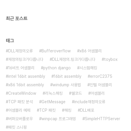
가하도록 하겠다. 이번 포스팅에서는 설문조사를 하
는 사이트를 만들어보도록 하겠다...
최근 포스트
태그
DLL재정의오류
Bufferoverflow
x86 어셈블리
재정의링크가다릅니다
DLL재정의.링크가다릅니다
toybox
16비트 어셈블리
python django
시스템해킹
intel 16bit assembly
16bit assembly
errorC2375
x86 16bit assembly
windump 사용법
인텔 어셈블리
CreateWindow
리눅스해킹
쉘코드
어셈블리
TCP 패킷 분석
GetMessage
include재정의오류
어셈블리 예제
TCP 패킷
해킹
DLL배포
버퍼오버플로우
winpcap 프로그래밍
SimpleHTTPServer
패킷 스니핑