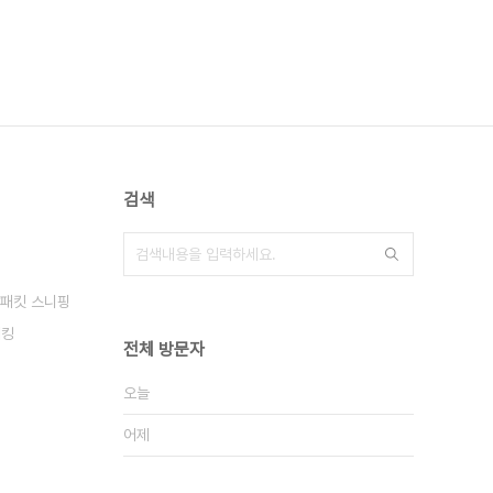
검색
패킷 스니핑
해킹
전체 방문자
오늘
어제