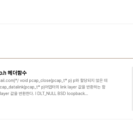
ap.h 헤더함수
mail.com)*/ void pcap_close(pcap_t* p) p와 할당되지 않은 데
_datalink(pcap_t* p)어댑터의 link layer 값을 반환하는 함
 layer 값을 반환한다. l DLT_NULL BSD loopback
ernet (10Mb, 100Mb, 1000Mb, and up)l DLT_IEEE802
RCNET ARCNET SLIPl DLT_PPP PPPl DLT_FDDI FDDIl
.