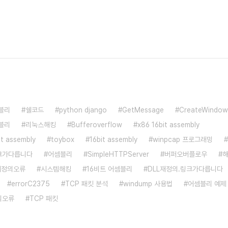
블리
쉘코드
python django
GetMessage
CreateWindow
셈블리
리눅스해킹
Bufferoverflow
x86 16bit assembly
bit assembly
toybox
16bit assembly
winpcap 프로그래밍
크가다릅니다
어셈블리
SimpleHTTPServer
버퍼오버플로우
e재정의오류
시스템해킹
16비트 어셈블리
DLL재정의.링크가다릅니다
errorC2375
TCP 패킷 분석
windump 사용법
어셈블리 예제
의오류
TCP 패킷