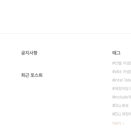
공지사항
태그
인텔 어셈
x86 어
최근 포스트
intel 16
재정의링
includ
DLL배포
DLL재정
더보기