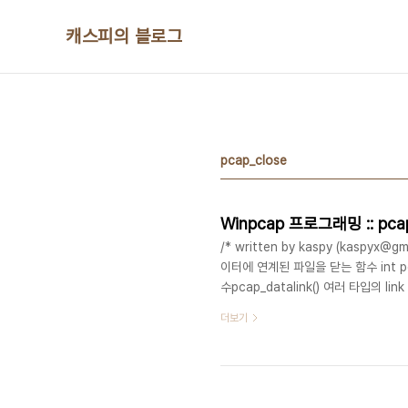
본문 바로가기
캐스피의 블로그
pcap_close
Winpcap 프로그래밍 :: pc
/* written by kaspy (kaspyx@g
이터에 연계된 파일을 닫는 함수 int pcap
수pcap_datalink() 여러 타입의 link
encapsulationl DLT_EN10MB Eth
더보기
IEEE 802.5 Token Ringl DLT_A
DLT_ATM_RFC1483 RFC 1483 L.