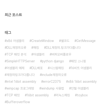
최근 포스트
태그
x86 어셈블리
CreateWindow
쉘코드
GetMessage
DLL재정의오류
해킹
DLL재정의.링크가다릅니다
TCP 패킷 분석
어셈블리
버퍼오버플로우
SimpleHTTPServer
python django
패킷 스니핑
어셈블리 예제
DLL배포
시스템해킹
16비트 어셈블리
재정의링크가다릅니다
include재정의오류
intel 16bit assembly
errorC2375
x86 16bit assembly
winpcap 프로그래밍
windump 사용법
인텔 어셈블리
TCP 패킷
16bit assembly
리눅스해킹
toybox
Bufferoverflow