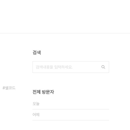
검색
쉘코드
전체 방문자
오늘
어제