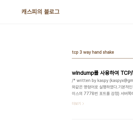
본문 바로가기
캐스피의 블로그
tcp 3 way hand shake
windump를 사용하여 TCP
/* written by kaspy (kaspy
와같은 명령어로 실행하였다.기본적인 사용
이스의 7778번 포트를 감청) 서버쪽에서
다리게 하였다.(리눅스 서버)클라이언트
더보기
자열을 보내고 ctr + c 하여 접속을 
형 통신 방법으로 데이터를 주고 받을때
다. 일명 3 Way Handsh..