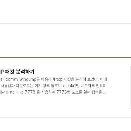
/IP 패킷 분석하기
x@gmail.com)*/ windump를 이용하여 tcp 패킷을 분석해 보았다. 아래
법과 다운로드는 여기 링크 참조!! -> Link(1번 네트워크 인터페
는 nc -l -p 7778 을 사용하여 7778번 포트를 열어 접속을 기
에서는 nc를 사용하여 7778번 포트에 접속한다음 hello 라는 문
끊었다.(윈도우 클라이언트) TCP 통신 패킷 분석tcp/ip 통신은 안정
마다 ACK 및 S/N 번호로 데이터가 오고가는 순서를 보장할수있