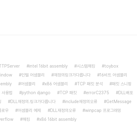
TTPServer
intel 16bit assembly
시스템해킹
toybox
indow
인텔 어셈블리
재정의링크가다릅니다
16비트 어셈블리
sembly
어셈블리
x86 어셈블리
TCP 패킷 분석
패킷 스니핑
p 사용법
python django
TCP 패킷
errorC2375
DLL배포
킹
DLL재정의.링크가다릅니다
include재정의오류
GetMessage
플로우
어셈블리 예제
DLL재정의오류
winpcap 프로그래밍
verflow
해킹
x86 16bit assembly