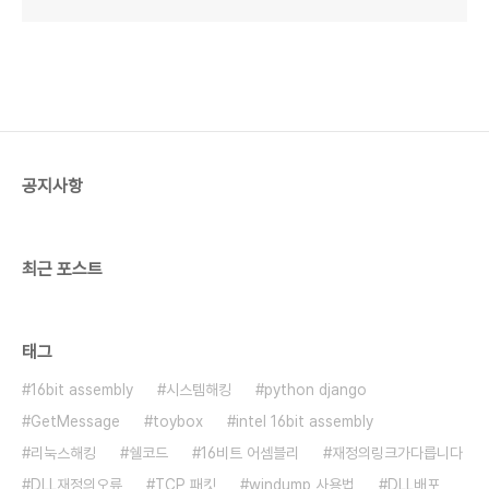
공지사항
최근 포스트
태그
16bit assembly
시스템해킹
python django
GetMessage
toybox
intel 16bit assembly
리눅스해킹
쉘코드
16비트 어셈블리
재정의링크가다릅니다
DLL재정의오류
TCP 패킷
windump 사용법
DLL배포