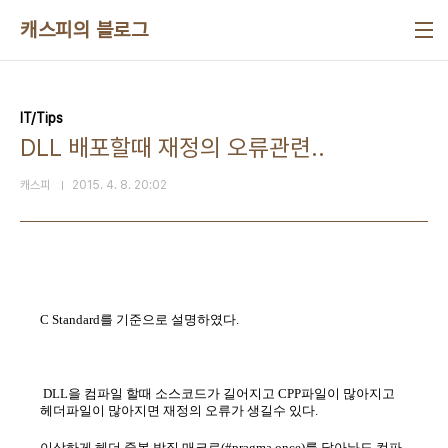
본문 바로가기
캐스피의 블로그
IT/Tips
DLL 배포할때 재정의 오류관련..
캐스피
2015. 4. 8. 20:02
C Standard를 기준으로 설명하였다.
DLL을 컴파일 할때 소스코드가 길어지고 CPP파일이 많아지고
헤더파일이 많아지면 재정의 오류가 생길수 있다.
이상하게 헤더 중복 방직 매크로(#pragma once)를 달아놔도 컴파