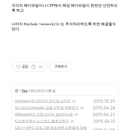
각각의 헤더파일이나 CPP에서 해당 헤더파일이 한번만 선언하도
록 하고
나머지 #include <winsock2.h>는 주석처리하도록 하면 해결할수
있다.
공감
구독하기
'
IT
>
Tips
' 카테고리의 다른 글
2015.10.29
자바(java)와 c언어의 차이점 넋두리
(2)
2015.04.28
유니코드(Unicode) 값을 UTF로 변환하기
(0)
2015.04.22
VMware에서 고정 아이피 설정하는법
(0)
2015.04.10
티스토리에서 소스코드 블로깅하기
(4)
C/C++ MFC 프로그램 배포관련 오류들에 대해