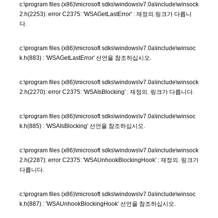
c:\program files (x86)\microsoft sdks\windows\v7.0a\include\winsock
2.h(2253): error C2375: 'WSAGetLastError' : 재정의.링크가 다릅니
다.
c:\program files (x86)\microsoft sdks\windows\v7.0a\include\winsoc
k.h(883) : 'WSAGetLastError' 선언을 참조하십시오.
c:\program files (x86)\microsoft sdks\windows\v7.0a\include\winsock
2.h(2270): error C2375: 'WSAIsBlocking' : 재정의. 링크가 다릅니다.
c:\program files (x86)\microsoft sdks\windows\v7.0a\include\winsoc
k.h(885) : 'WSAIsBlocking' 선언을 참조하십시오.
c:\program files (x86)\microsoft sdks\windows\v7.0a\include\winsock
2.h(2287): error C2375: 'WSAUnhookBlockingHook' : 재정의. 링크가
다릅니다.
c:\program files (x86)\microsoft sdks\windows\v7.0a\include\winsoc
k.h(887) : 'WSAUnhookBlockingHook' 선언을 참조하십시오.