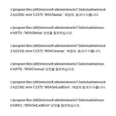
c:\program files (x86)\microsoft sdks\windows\v7.0a\include\winsock
2.h(2200): error C2375: 'WSAStartup' : 재정의. 링크가 다릅니다.
c:\program files (x86)\microsoft sdks\windows\v7.0a\include\winsoc
k.h(875) : 'WSAStartup' 선언을 참조하십시오.
c:\program files (x86)\microsoft sdks\windows\v7.0a\include\winsock
2.h(2219): error C2375: 'WSACleanup' : 재정의. 링크가 다릅니다.
c:\program files (x86)\microsoft sdks\windows\v7.0a\include\winsoc
k.h(879) : 'WSACleanup' 선언을 참조하십시오.
c:\program files (x86)\microsoft sdks\windows\v7.0a\include\winsock
2.h(2236): error C2375: 'WSASetLastError' : 재정의.링크가 다릅니다.
c:\program files (x86)\microsoft sdks\windows\v7.0a\include\winsoc
k.h(881) : 'WSASetLastError' 선언을 참조하십시오.