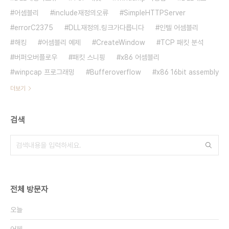
어셈블리
include재정의오류
SimpleHTTPServer
errorC2375
DLL재정의.링크가다릅니다
인텔 어셈블리
해킹
어셈블리 예제
CreateWindow
TCP 패킷 분석
버퍼오버플로우
패킷 스니핑
x86 어셈블리
winpcap 프로그래밍
Bufferoverflow
x86 16bit assembly
더보기
검색
전체 방문자
오늘
어제