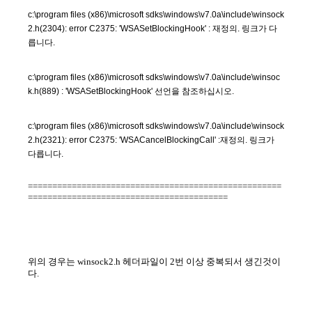
c:\program files (x86)\microsoft sdks\windows\v7.0a\include\winsock
2.h(2304): error C2375: 'WSASetBlockingHook' : 재정의. 링크가 다
릅니다.
c:\program files (x86)\microsoft sdks\windows\v7.0a\include\winsoc
k.h(889) : 'WSASetBlockingHook' 선언을 참조하십시오.
c:\program files (x86)\microsoft sdks\windows\v7.0a\include\winsock
2.h(2321): error C2375: 'WSACancelBlockingCall' :재정의. 링크가
다릅니다.
====================================================
=========================================
위의 경우는 winsock2.h 헤더파일이 2번 이상 중복되서 생긴것이
다.