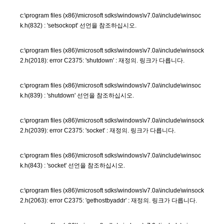
c:\program files (x86)\microsoft sdks\windows\v7.0a\include\winsoc
k.h(832) : 'setsockopt' 선언을 참조하십시오.
c:\program files (x86)\microsoft sdks\windows\v7.0a\include\winsock
2.h(2018): error C2375: 'shutdown' : 재정의. 링크가 다릅니다.
c:\program files (x86)\microsoft sdks\windows\v7.0a\include\winsoc
k.h(839) : 'shutdown' 선언을 참조하십시오.
c:\program files (x86)\microsoft sdks\windows\v7.0a\include\winsock
2.h(2039): error C2375: 'socket' : 재정의. 링크가 다릅니다.
c:\program files (x86)\microsoft sdks\windows\v7.0a\include\winsoc
k.h(843) : 'socket' 선언을 참조하십시오.
c:\program files (x86)\microsoft sdks\windows\v7.0a\include\winsock
2.h(2063): error C2375: 'gethostbyaddr' : 재정의. 링크가 다릅니다.