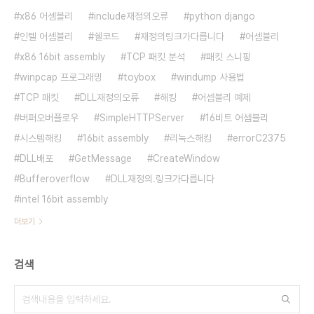
x86 어셈블리
include재정의오류
python django
인텔 어셈블리
쉘코드
재정의링크가다릅니다
어셈블리
x86 16bit assembly
TCP 패킷 분석
패킷 스니핑
winpcap 프로그래밍
toybox
windump 사용법
TCP 패킷
DLL재정의오류
해킹
어셈블리 예제
버퍼오버플로우
SimpleHTTPServer
16비트 어셈블리
시스템해킹
16bit assembly
리눅스해킹
errorC2375
DLL배포
GetMessage
CreateWindow
Bufferoverflow
DLL재정의.링크가다릅니다
intel 16bit assembly
더보기
검색