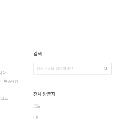
검색
니다
리눅스해킹
전체 방문자
쉘코드
오늘
어제