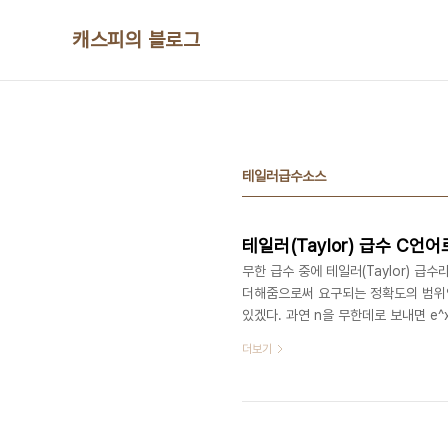
본문 바로가기
캐스피의 블로그
테일러급수소스
테일러(Taylor) 급수 C언
무한 급수 중에 테일러(Taylor) 급수
더해줌으로써 요구되는 정확도의 범위안
있겠다. 과연 n을 무한데로 보내면 e^x
2.0 까지 증가시키며 n을 1부터 5
더보기
#include #include // program
double power(double x,int p
( pdg..