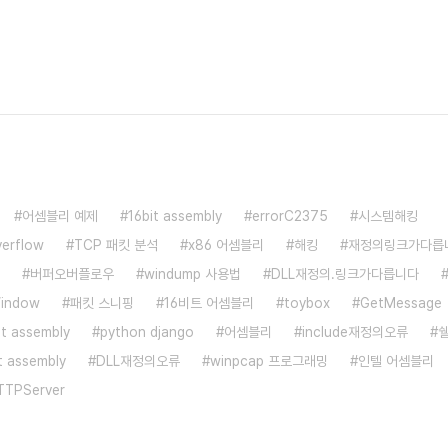
어셈블리 예제
16bit assembly
errorC2375
시스템해킹
verflow
TCP 패킷 분석
x86 어셈블리
해킹
재정의링크가다릅
버퍼오버플로우
windump 사용법
DLL재정의.링크가다릅니다
indow
패킷 스니핑
16비트 어셈블리
toybox
GetMessage
bit assembly
python django
어셈블리
include재정의오류
t assembly
DLL재정의오류
winpcap 프로그래밍
인텔 어셈블리
TTPServer