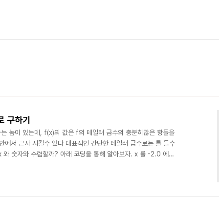
어로 구하기
라는 놈이 있는데, f(x)의 값은 f의 테일러 급수의 충분히많은 항들을
에서 근사 시킬수 있다 대표적인 간단한 테일러 급수로는 를 들수
 와 숫자와 수렴할까? 아래 코딩을 통해 알아보자. x 를 -2.0 에서
까지 증가시키며 원래 e^x 와의 오차를 비교하는 프로그램이다.
med by kaspyx#define e 2.71828 //e는 근사치로 상수로 정의
dg) // x를인자로 받아 pdg 제곱하여 결과를 리턴{ double pow=1; if