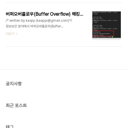
된 공격을 통해 시스템의 권한을 획득하거나, 불법적
인 바이러스를 유포하거나 악의적인 공격 또한 할 수
버퍼오버플로우(Buffer Overflow) 해킹기법이란??
있습니다. 취약점의 종류는 여러 가지가 있지만 대표
/* written by kaspy (kaspyx@gmail.com)*/
적으로 버퍼 오버플로우, 웹 취약점, 암호노출 등을
정보보안 분야에서 버퍼오버플로우(Buffer
들 수 있습니다. 실제 테스트한 방법은 아래와 같습니
Overflow) 해킹기법은 그 역사가 굉장히 오래되었
더보기
다. 1. 메타스플로잇 DB에 존재하는 취약점 바이너
고, 발생했을시에 굉장히 심각한 결함으로 이어질수
리 다운로드2. 취약점이 있는 바이너리를 가지고 가
있는 취약점입니다. 버퍼오버플로우 해킹기법의 최
상의 해킹환경 구축3. 메타스플로잇 프레임워크를
초 시발점은 1988년 모리스웜을 들수있습니다. 네
통한 해킹 시연 1. 메타스플로잇 DB..
트워크를 통해 데이터를 입력받아 처리했던 당시의
컴퓨터는 웜에 의해 수천대의 컴퓨터가 감염되어 파
괴되었고, 피해액만 100만달러가 넘었다고하네요.
버퍼오버플로우에 대한 간단한 정의를 하자면, 어떤
프로그램에 비정상적인 데이터를 많이 주입하여, 오
공지사항
류를 발생시키거나, 임의의 악성 코드를 실행하게 만
드는 기법이라고 할수있습니다.(이하 BoF) BoF 취
약점은 포인터가 존재하는 c/c++ 및 c# ..
최근 포스트
태그