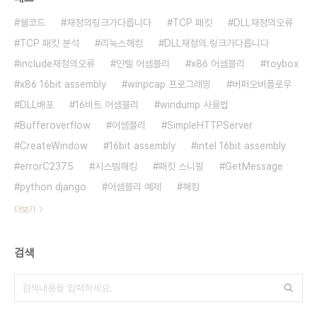
쉘코드
재정의링크가다릅니다
TCP 패킷
DLL재정의오류
TCP 패킷 분석
리눅스해킹
DLL재정의.링크가다릅니다
include재정의오류
인텔 어셈블리
x86 어셈블리
toybox
x86 16bit assembly
winpcap 프로그래밍
버퍼오버플로우
DLL배포
16비트 어셈블리
windump 사용법
Bufferoverflow
어셈블리
SimpleHTTPServer
CreateWindow
16bit assembly
intel 16bit assembly
errorC2375
시스템해킹
패킷 스니핑
GetMessage
python django
어셈블리 예제
해킹
더보기
검색