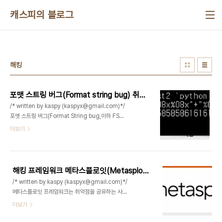
본문 바로가기
캐스피의 블로그
해킹
포맷 스트링 버그(Format string bug) 취약점이란?
/* written by kaspy (kaspyx@gmail.com)*/
포맷 스트링 버그(Format String bug,이하 FSB)
란 버퍼 오버플로우 해킹 기법의 한종류로써, 사용자
더보기
의 입력에 의해서 프로그램의 흐름을 변경시킬수있
는 취약점이다. 아래와 같이 FSB 취약점이 있는 간
단한 소스코드를 보도록 하겠다. 실습을 하기전에
Specifier Purpose %c Formats a single
해킹 프레임워크 메타스플로잇(Metasploit) 사용하기
character %d Formats an integer in
/* written by kaspy (kaspyx@gmail.com)*/
decimal notation (pre ANSI) %e , %E
메타스플로잇 프레임워크는 취약점을 공유하는 사이
Formats a float or double in signed E
트로써 취약점 DB에 존재하는 바이너리에 대한 자동
더보기
notation %f Formats a float or double in
화된 공격코드를 제공해줍니다. 따라서 해킹에 대해
decimal %I Formats an in..
서 깊은 지식이 없어도 조금의 개념만 익히면 자동화